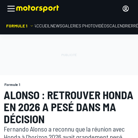
FORMULE 1
ACCUEIL
NEWS
GALERIES PHOTO
VIDÉOS
CALENDRIER
R
Formule 1
ALONSO : RETROUVER HONDA
EN 2026 A PESÉ DANS MA
DÉCISION
Fernando Alonso a reconnu que la réunion avec
Honda à l'horizon 2026 avait grandement pesé