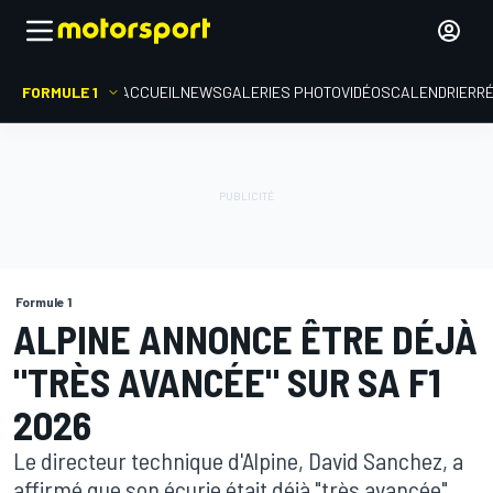
FORMULE 1
ACCUEIL
NEWS
GALERIES PHOTO
VIDÉOS
CALENDRIER
R
Formule 1
ALPINE ANNONCE ÊTRE DÉJÀ
"TRÈS AVANCÉE" SUR SA F1
2026
Le directeur technique d'Alpine, David Sanchez, a
affirmé que son écurie était déjà "très avancée"