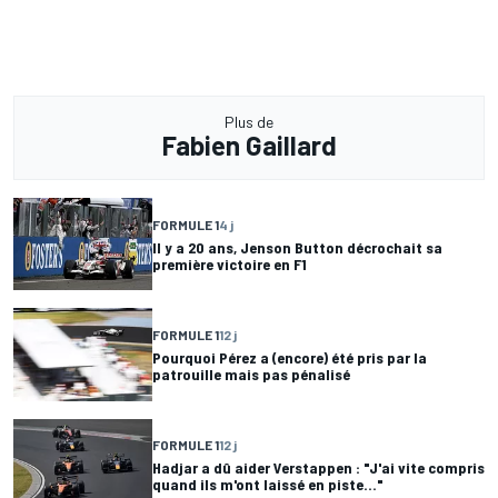
Plus de
Fabien Gaillard
FORMULE 1
4 j
Il y a 20 ans, Jenson Button décrochait sa
première victoire en F1
FORMULE 1
12 j
Pourquoi Pérez a (encore) été pris par la
patrouille mais pas pénalisé
FORMULE 1
12 j
Hadjar a dû aider Verstappen : "J'ai vite compris
quand ils m'ont laissé en piste..."