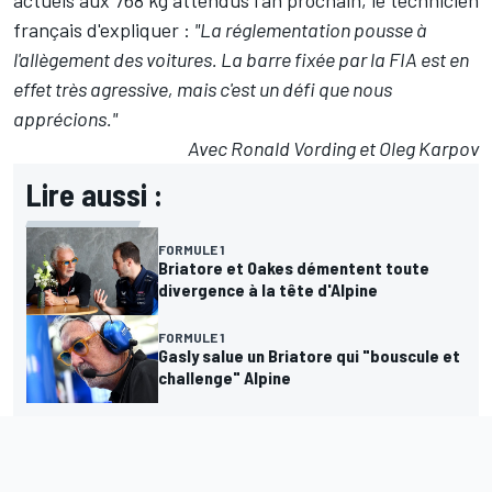
actuels aux 768 kg attendus l'an prochain, le technicien
français d'expliquer :
"La réglementation pousse à
l'allègement des voitures. La barre fixée par la FIA est en
effet très agressive, mais c'est un défi que nous
apprécions."
Avec Ronald Vording et Oleg Karpov
Lire aussi :
FORMULE 1
Briatore et Oakes démentent toute
divergence à la tête d'Alpine
FORMULE 1
Gasly salue un Briatore qui "bouscule et
challenge" Alpine