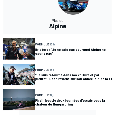
Plus de
Alpine
FORMULE 1
3 h
Briatore : "Je ne sais pas pourquoi Alpine ne
gagne pas"
FORMULE 1
3 j
"Je suis retourné dans ma voiture et j'ai
pleuré" : Ocon revient sur son année loin de la F1
FORMULE 1
7 j
Pirelli boucle deux journées d'essais sous la
chaleur du Hungaroring