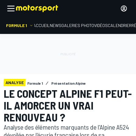
FORMULE 1
ACCUEIL
NEWS
GALERIES PHOTO
VIDÉOS
CALENDRIER
R
ANALYSE
Formule 1
Présentation Alpine
LE CONCEPT ALPINE F1 PEUT-
IL AMORCER UN VRAI
RENOUVEAU ?
Analyse des éléments marquants de l'Alpine A524
dévoilée par l'écurie française lors de sa