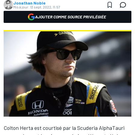
Jonathan Noble
Mis à jour:
13 sept. 2022, 11:57
AJOUTER COMME SOURCE PRIVILÉGIÉE
Colton Herta
est courtisé par la Scuderia
AlphaTauri