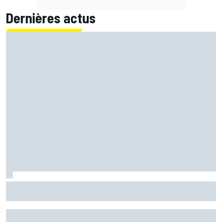
Dernières actus
Briatore : "Je ne sais pas pourquoi Alpine ne gagne pas"