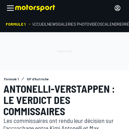
FORMULE 1
ACCUEIL
NEWS
GALERIES PHOTO
VIDÉOS
CALENDRIER
R
Formule 1
GP d'Autriche
ANTONELLI-VERSTAPPEN :
LE VERDICT DES
COMMISSAIRES
Les commissaires ont rendu leur décision sur
l'accrochage entre Kimi Antonelli et Max