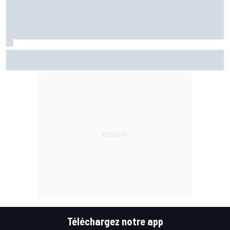
Comment Aprilia capitalise sur son quatuor de pilotes pour
progresser
Téléchargez notre app