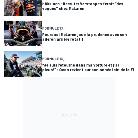
Häkkinen : Recruter Verstappen ferait "des
vagues" chez McLaren
FORMULE 1
3 j
Pourquoi McLaren joue la prudence avec son
aileron arrière rotatif
FORMULE 1
6 j
"Je suis retourné dans ma voiture et j'ai
pleuré" : Ocon revient sur son année loin de la F1