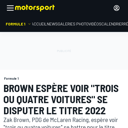
FORMULE 1
ACCUEIL
NEWS
GALERIES PHOTO
VIDÉOS
CALENDRIER
R
Formule 1
BROWN ESPÈRE VOIR "TROIS
OU QUATRE VOITURES" SE
DISPUTER LE TITRE 2022
Zak Brown, PDG de McLaren Racing, espère voir
"trois ou quatre voitures" se battre pour le titre