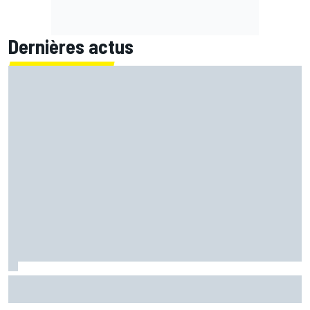
Dernières actus
Marc Márquez démuni face à sa perte de rythme : "Nous
n'avions jamais connu ça"