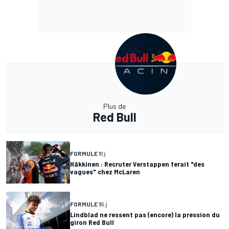
Plus de
Red Bull
FORMULE 1
1 j
Häkkinen : Recruter Verstappen ferait "des
vagues" chez McLaren
FORMULE 1
5 j
Lindblad ne ressent pas (encore) la pression du
giron Red Bull