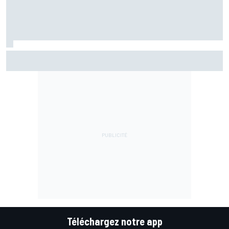
Di Giannantonio fier d'une première partie de saison
émaillée de peu d'erreurs
Téléchargez notre app