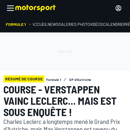
FORMULE 1
ACCUEIL
NEWS
GALERIES PHOTO
VIDÉOS
CALENDRIER
R
RÉSUMÉ DE COURSE
Formule 1
GP d'Autriche
COURSE - VERSTAPPEN
VAINC LECLERC... MAIS EST
SOUS ENQUÊTE !
Charles Leclerc a longtemps mené le Grand Prix
d'Autriche, mais Max Verstappen est revenu du