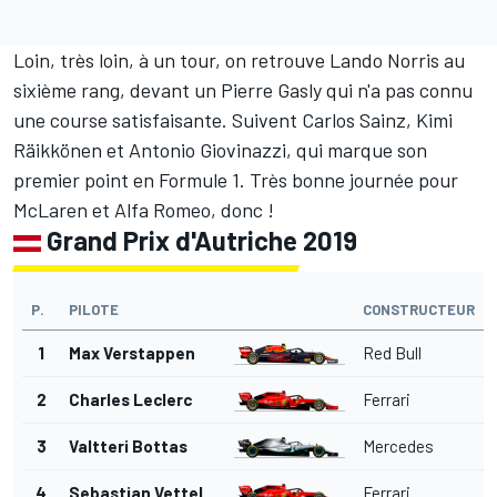
Loin, très loin, à un tour, on retrouve Lando Norris au
sixième rang, devant un Pierre Gasly qui n'a pas connu
une course satisfaisante. Suivent Carlos Sainz, Kimi
Räikkönen et
Antonio Giovinazzi
, qui marque son
premier point en Formule 1. Très bonne journée pour
McLaren et Alfa Romeo, donc !
Grand Prix d'Autriche 2019
P.
PILOTE
CONSTRUCTEUR
1
Max Verstappen
Red Bull
2
Charles Leclerc
Ferrari
3
Valtteri Bottas
Mercedes
4
Sebastian Vettel
Ferrari