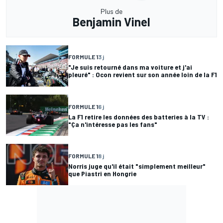
Plus de
Benjamin Vinel
FORMULE 1
3 j
"Je suis retourné dans ma voiture et j'ai
pleuré" : Ocon revient sur son année loin de la F1
FORMULE 1
6 j
La F1 retire les données des batteries à la TV :
"Ça n'intéresse pas les fans"
FORMULE 1
8 j
Norris juge qu'il était "simplement meilleur"
que Piastri en Hongrie