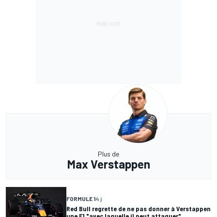
Plus de
Max Verstappen
FORMULE 1
4 j
Red Bull regrette de ne pas donner à Verstappen
une F1 "avec laquelle il peut attaquer"