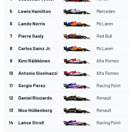
5
Lewis Hamilton
Mercedes
6
Lando Norris
McLaren
7
Pierre Gasly
Red Bull
8
Carlos Sainz Jr.
McLaren
9
Kimi Räikkönen
Alfa Romeo
10
Antonio Giovinazzi
Alfa Romeo
11
Sergio Pérez
Racing Point
12
Daniel Ricciardo
Renault
13
Nico Hülkenberg
Renault
14
Lance Stroll
Racing Point