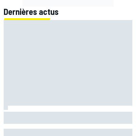
Dernières actus
Ferrari F2002 : une domination parfois ternie par les
polémiques