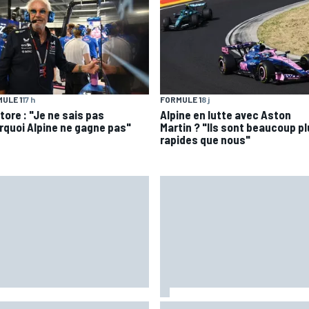
ULE 1
17 h
FORMULE 1
8 j
tore : "Je ne sais pas
Alpine en lutte avec Aston
rquoi Alpine ne gagne pas"
Martin ? "Ils sont beaucoup p
rapides que nous"
aia plus gêné qu'il l'avait
Pourquoi la FIA n'interdira pas