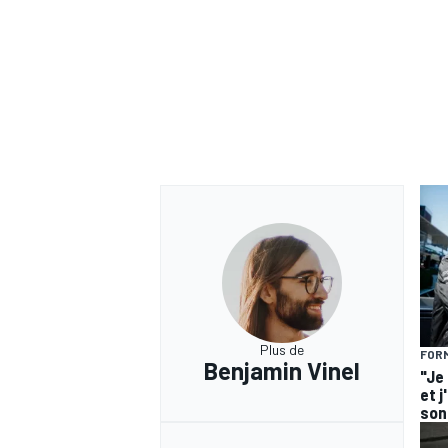
Plus de
FORM
Benjamin Vinel
"Je
et j
son 