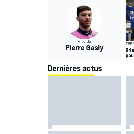
Plus de
FORM
Pierre Gasly
Bria
pou
Dernières actus
Quartararo n'a jamais discuté de
Bagn