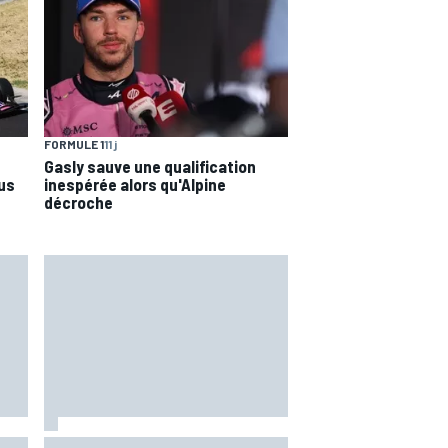
FORMULE 1
11 j
Gasly sauve une qualification
lus
inespérée alors qu'Alpine
décroche
Marc Márquez assume enfin : "Le
 les