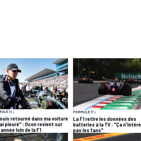
ULE 1
4 j
FORMULE 1
7 j
 suis retourné dans ma voiture
La F1 retire les données des
'ai pleuré" : Ocon revient sur
batteries à la TV : "Ça n'intér
année loin de la F1
pas les fans"