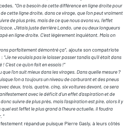
cedes
.
"On a besoin de cette différence en ligne droite pour
 de cette ligne droite, dans ce virage, que l'on peut vraiment
vre de plus près, mais de ce que nous avons vu, l'effet
icace. J'étais juste derrière Lando, une ou deux longueurs
ttrapé en ligne droite. C'est légèrement inquiétant. Mais on
avons parfaitement démontré ça"
, ajoute son compatriote
 :
"Je ne voulais pas le laisser passer tandis qu'il était dans
 ! C'est ce qu'on fait en essais !"
u que l'on suit mieux dans les virages. Dans quelle mesure ?
 puisque l'on a toujours un niveau de carburant et des pneus
vec deux, trois, quatre, cinq, six voitures devant, ce sera
anifestement avec le déficit d'un effet d'aspiration et de
onc suivre de plus près, mais l'aspiration est pire, alors il y
quel est l'effet le plus grand à l'heure actuelle, il faudra
. "
anifestement répandue puisque
Pierre Gasly
, à leurs côtés