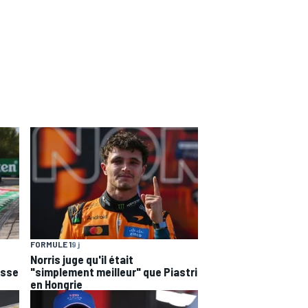
FORMULE 1
9 j
Norris juge qu'il était
esse
"simplement meilleur" que Piastri
en Hongrie