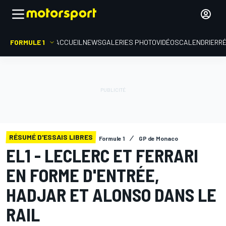
FORMULE 1
ACCUEIL
NEWS
GALERIES PHOTO
VIDÉOS
CALENDRIER
R
RÉSUMÉ D'ESSAIS LIBRES
Formule 1
GP de Monaco
EL1 - LECLERC ET FERRARI
EN FORME D'ENTRÉE,
HADJAR ET ALONSO DANS LE
RAIL