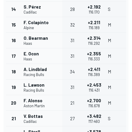
S. Pérez
+2.192
14
28
S
Cadillac
1'16.170
F. Colapinto
+2.211
15
32
M
Alpine
1'16.189
O. Bearman
+2.314
16
31
M
Haas
1'16.292
E. Ocon
+2.355
17
31
M
Haas
1'16.333
A. Lindblad
+2.411
18
34
M
Racing Bulls
1'16.389
L. Lawson
+2.453
19
31
M
Racing Bulls
1'16.431
F. Alonso
+2.700
20
21
M
Aston Martin
1'16.678
V. Bottas
+3.482
21
27
S
Cadillac
1'17.460
L. Stroll
+3.578