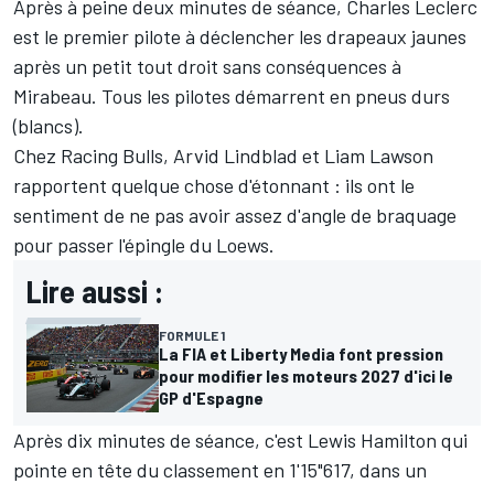
Après à peine deux minutes de séance,
Charles Leclerc
est le premier pilote à déclencher les drapeaux jaunes
après un petit tout droit sans conséquences à
Mirabeau. Tous les pilotes démarrent en pneus durs
(blancs).
Chez
Racing Bulls
,
Arvid Lindblad
et
Liam Lawson
rapportent quelque chose d'étonnant
: ils ont le
sentiment de ne pas avoir assez d'angle de braquage
pour passer l'épingle du Loews.
Lire aussi :
FORMULE 1
La FIA et Liberty Media font pression
pour modifier les moteurs 2027 d'ici le
GP d'Espagne
Après dix minutes de séance, c'est
Lewis Hamilton
qui
pointe en tête du classement en 1'15"617, dans un