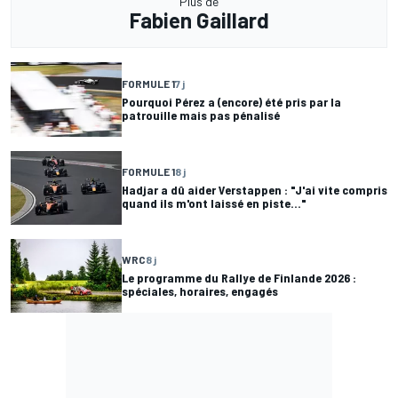
Plus de
Fabien Gaillard
FORMULE 1
7 j
Pourquoi Pérez a (encore) été pris par la
patrouille mais pas pénalisé
FORMULE 1
8 j
Hadjar a dû aider Verstappen : "J'ai vite compris
quand ils m'ont laissé en piste..."
WRC
8 j
Le programme du Rallye de Finlande 2026 :
spéciales, horaires, engagés