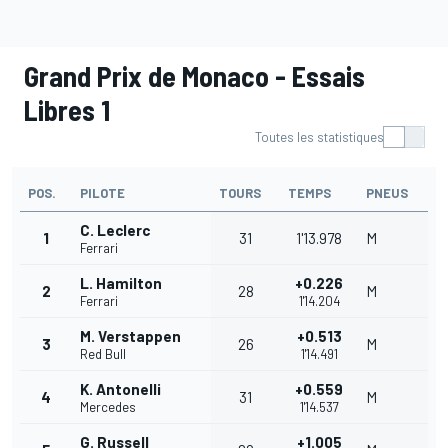
Grand Prix de Monaco - Essais
Libres 1
Toutes les statistiques
POS.
PILOTE
TOURS
TEMPS
PNEUS
C. Leclerc
1
31
1'13.978
M
Ferrari
L. Hamilton
+0.226
2
28
M
Ferrari
1'14.204
M. Verstappen
+0.513
3
26
M
Red Bull
1'14.491
K. Antonelli
+0.559
4
31
M
Mercedes
1'14.537
G. Russell
+1.005