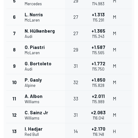
5
29
M
Mercedes
1'14.983
L. Norris
+1.313
6
27
M
McLaren
1'15.291
N. Hülkenberg
+1.365
7
27
M
Audi
1'15.343
O. Piastri
+1.587
8
29
M
McLaren
1'15.565
G. Bortoleto
+1.772
9
31
M
Audi
1'15.750
P. Gasly
+1.850
10
32
M
Alpine
1'15.828
A. Albon
+2.011
11
33
M
Williams
1'15.989
C. Sainz Jr
+2.063
12
31
M
Williams
1'16.041
I. Hadjar
+2.170
13
14
H
Red Bull
1'16.148