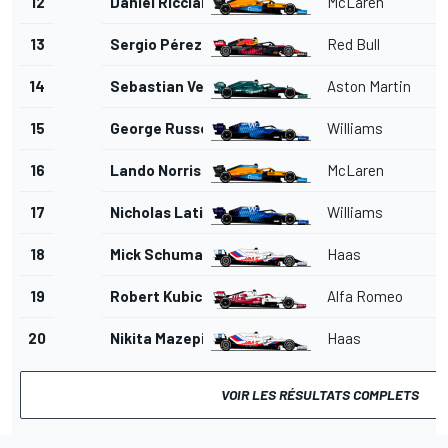
12
Daniel Ricciardo
McLaren
13
Sergio Pérez
Red Bull
14
Sebastian Vettel
Aston Martin
15
George Russell
Williams
16
Lando Norris
McLaren
17
Nicholas Latifi
Williams
18
Mick Schumacher
Haas
19
Robert Kubica
Alfa Romeo
20
Nikita Mazepin
Haas
VOIR LES RÉSULTATS COMPLETS