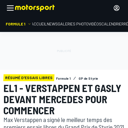
FORMULE 1
ACCUEIL
NEWS
GALERIES PHOTO
VIDÉOS
CALENDRIER
R
RÉSUMÉ D'ESSAIS LIBRES
Formule 1
GP de Styrie
EL1 - VERSTAPPEN ET GASLY
DEVANT MERCEDES POUR
COMMENCER
Max Verstappen a signé le meilleur temps des
premiers essais libres du Grand Prix de Styrie 2021