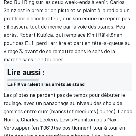
Red Bull Ring
sur les deux week-ends à venir.
Carlos
Sainz
est le premier en piste et se plaint à la radio d'un
problème d'accélérateur, que son écurie ne repère pas
; il passera tout de même par la voie des stands. Peu
après,
Robert Kubica
, qui remplace
Kimi Räikkönen
pour ces EL1, perd l'arrière et part en tête-à-queue au
virage 3, avant de se remettre dans le sens de la
marche sans rien toucher.
Lire aussi :
La FIA va ralentir les arrêts au stand
Les pilotes ne perdent pas de temps pour débuter le
roulage, avec un panachage au niveau des choix de
gommes entre durs (blancs) et mediums (jaunes).
Lando
Norris
,
Charles Leclerc
,
Lewis Hamilton
puis
Max
Verstappen
(en 1'06"9) se positionnent tour à tour en
tête dans les cinq premières minutes. Les Haas