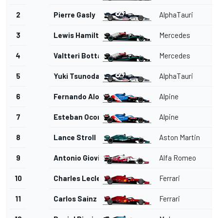
2
Pierre Gasly
AlphaTauri
3
Lewis Hamilton
Mercedes
4
Valtteri Bottas
Mercedes
5
Yuki Tsunoda
AlphaTauri
6
Fernando Alonso
Alpine
7
Esteban Ocon
Alpine
8
Lance Stroll
Aston Martin
9
Antonio Giovinazzi
Alfa Romeo
10
Charles Leclerc
Ferrari
11
Carlos Sainz Jr.
Ferrari