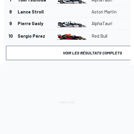
8
Lance Stroll
Aston Martin
2
9
Pierre Gasly
AlphaTauri
2
10
Sergio Pérez
Red Bull
2
VOIR LES RÉSULTATS COMPLETS