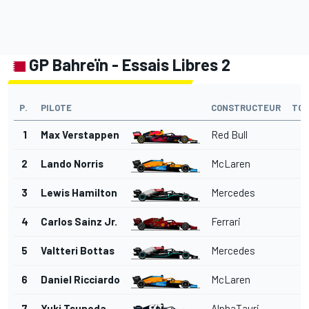
GP Bahreïn - Essais Libres 2
P.
PILOTE
CONSTRUCTEUR
TO
1
Max Verstappen
Red Bull
2
2
Lando Norris
McLaren
2
3
Lewis Hamilton
Mercedes
2
4
Carlos Sainz Jr.
Ferrari
2
5
Valtteri Bottas
Mercedes
2
6
Daniel Ricciardo
McLaren
2
7
Yuki Tsunoda
AlphaTauri
2