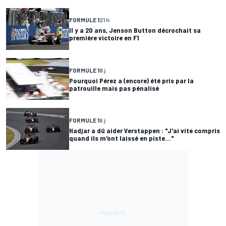
FORMULE 1
21 h
Il y a 20 ans, Jenson Button décrochait sa
première victoire en F1
FORMULE 1
8 j
Pourquoi Pérez a (encore) été pris par la
patrouille mais pas pénalisé
FORMULE 1
9 j
Hadjar a dû aider Verstappen : "J'ai vite compris
quand ils m'ont laissé en piste..."