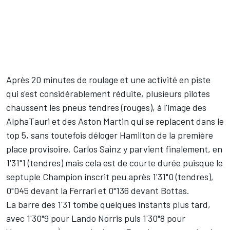
Après 20 minutes de roulage et une activité en piste
qui s'est considérablement réduite, plusieurs pilotes
chaussent les pneus tendres (rouges), à l'image des
AlphaTauri
et des
Aston Martin
qui se replacent dans le
top 5, sans toutefois déloger Hamilton de la première
place provisoire.
Carlos Sainz
y parvient finalement, en
1'31"1 (tendres) mais cela est de courte durée puisque le
septuple Champion inscrit peu après 1'31"0 (tendres),
0"045 devant la Ferrari et 0"136 devant Bottas.
La barre des 1'31 tombe quelques instants plus tard,
avec 1'30"9 pour
Lando Norris
puis 1'30"8 pour