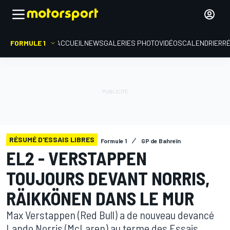
FORMULE 1
ACCUEIL
NEWS
GALERIES PHOTO
VIDÉOS
CALENDRIER
R
RÉSUMÉ D'ESSAIS LIBRES
Formule 1
GP de Bahreïn
EL2 - VERSTAPPEN
TOUJOURS DEVANT NORRIS,
RÄIKKÖNEN DANS LE MUR
Max Verstappen (Red Bull) a de nouveau devancé
Lando Norris (McLaren) au terme des Essais