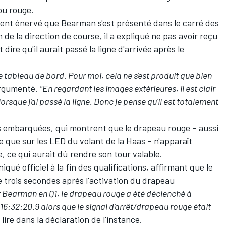
ou rouge.
lement énervé que Bearman s'est présenté dans le carré des
 de la direction de course, il a expliqué ne pas avoir reçu
 dire qu'il aurait passé la ligne d'arrivée après le
re tableau de bord.
Pour moi, cela ne s'est produit que bien
 argumenté.
"En regardant les images extérieures, il est clair
orsque j'ai passé la ligne. Donc je pense qu'il est totalement
s embarquées, qui montrent que le drapeau rouge – aussi
e que sur les LED du volant de la Haas – n'apparaît
ne, ce qui aurait dû rendre son tour valable.
ué officiel à la fin des qualifications, affirmant que le
ne trois secondes après l'activation du drapeau
er Bearman en Q1, le drapeau rouge a été déclenché à
 16:32:20.9 alors que le signal d'arrêt/drapeau rouge était
 lire dans la déclaration de l'instance.