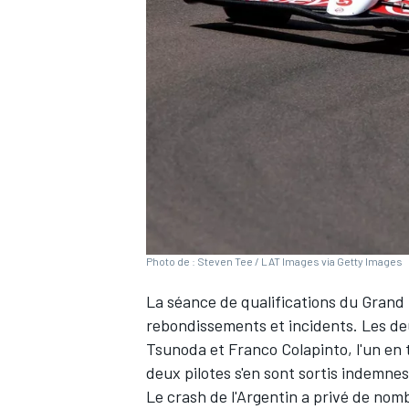
WRC
Photo de : Steven Tee / LAT Images via Getty Images
La séance de qualifications du Grand
rebondissements et incidents. Les de
WEC
Tsunoda
et
Franco Colapinto
, l'un en
deux pilotes s'en sont sortis indemnes
Le crash de l'Argentin a privé de nomb