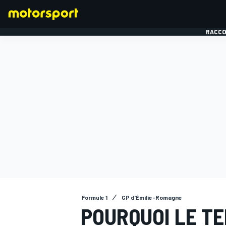
RACCO
FORMULE 1
Formule 1
GP d'Émilie-Romagne
POURQUOI LE TE