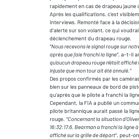
rapidement en cas de drapeau jaune 
Après les qualifications, c'est visib
interviews. Remonté face à la décision
d'alerte sur son volant, ce qui voudrait
déclenchement du drapeau rouge.
AUTRES CHAMPIONNATS
"Nous recevons le signal rouge sur not
après que j'aie franchi la ligne"
, a-t-il
qu'aucun drapeau rouge n'était affiché l
injuste que mon tour ait été annulé."
Des propos confirmés par les caméra
bien sur les panneaux de bord de pist
qu'après que le pilote a franchi la lig
Cependant, la FIA a publié un communiq
pilote britannique aurait passé la lig
rouge.
"Concernant la situation d'Oliv
16:32:17.6. Bearman a franchi la ligne à
affiché sur la grille de départ"
, peut-on