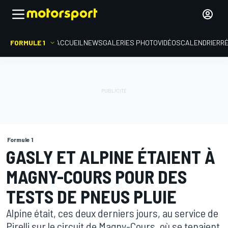
FORMULE 1
ACCUEIL
NEWS
GALERIES PHOTO
VIDÉOS
CALENDRIER
R
Formule 1
GASLY ET ALPINE ÉTAIENT À
MAGNY-COURS POUR DES
TESTS DE PNEUS PLUIE
Alpine était, ces deux derniers jours, au service de
Pirelli sur le circuit de Magny-Cours, où se tenaient