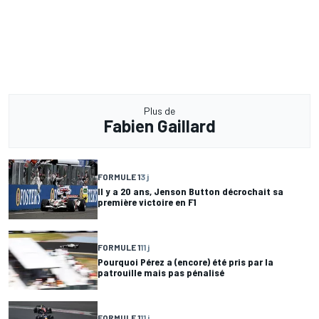
Plus de
Fabien Gaillard
FORMULE 1
3 j
Il y a 20 ans, Jenson Button décrochait sa
première victoire en F1
FORMULE 1
11 j
Pourquoi Pérez a (encore) été pris par la
patrouille mais pas pénalisé
FORMULE 1
11 j