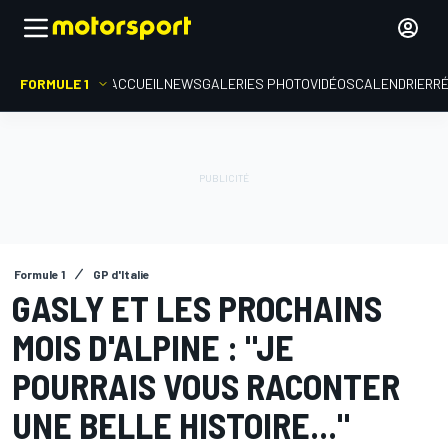
FORMULE 1
ACCUEIL
NEWS
GALERIES PHOTO
VIDÉOS
CALENDRIER
R
Formule 1
GP d'Italie
GASLY ET LES PROCHAINS
MOIS D'ALPINE : "JE
POURRAIS VOUS RACONTER
UNE BELLE HISTOIRE..."