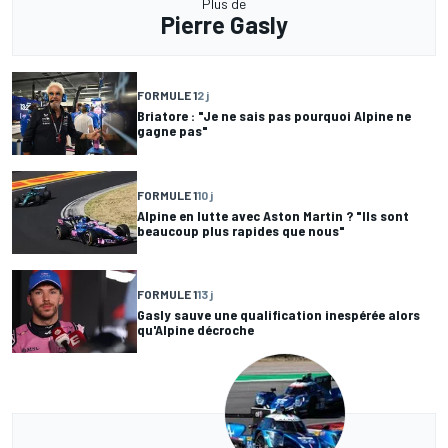
Plus de
Pierre Gasly
FORMULE 1
2 j
Briatore : "Je ne sais pas pourquoi Alpine ne
gagne pas"
FORMULE 1
10 j
Alpine en lutte avec Aston Martin ? "Ils sont
beaucoup plus rapides que nous"
FORMULE 1
13 j
Gasly sauve une qualification inespérée alors
qu'Alpine décroche