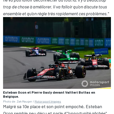
trop de chose à améliorer. Il va falloir qu'on discute tous
ensemble et qu'on règle très rapidement ces problèmes."
Esteban Ocon et Pierre Gasly devant Valtteri Bottas en
Belgique.
Photo de: Zak Mauger /
Motorsport Images
Malgré sa 10e place et son point empoché, Esteban
Ocon semble peu déçu et parle d'
"opportunité gâchée"
,