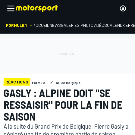
FORMULE 1
ACCUEIL
NEWS
GALERIES PHOTO
VIDÉOS
CALENDRIER
R
RÉACTIONS
Formule 1
GP de Belgique
GASLY : ALPINE DOIT "SE
RESSAISIR" POUR LA FIN DE
SAISON
À la suite du Grand Prix de Belgique, Pierre Gasly a
déploré une fin de première partie de saison