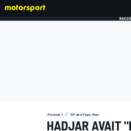
RACCO
FORMULE 1
Formule 1
GP des Pays-Bas
HADJAR AVAIT 