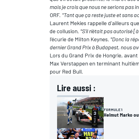
mais je crois que nous ne serions pas i
ORF.
"Tant que ça reste juste et sans 
Laurent Mekies rappelle d'ailleurs q
de collusion.
"S'il n'était pas autorisé [
AUTRES CHAMPIONNATS
l'écurie de Milton Keynes.
"Donc la répo
dernier Grand Prix à Budapest, nous avo
Lors du Grand Prix de Hongrie, avant 
Max Verstappen en terminant huitième
pour Red Bull.
Lire aussi :
FORMULE 1
Helmut Marko ouv