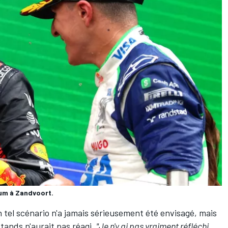
ium à Zandvoort.
 tel scénario n'a jamais sérieusement été envisagé, mais
 stands n'aurait pas réagi.
"Je n'y ai pas vraiment réfléchi,