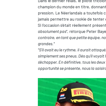
Dans le dernier relais, le pilote tric
champion du monde en titre, donnant 
pression. Le Néerlandais a toutefois c
jamais permettre au rookie de tenter 
Si l'occasion s'était réellement présent
absolument pas"
, rétorque Peter Baye
contraire, en tant que petite équipe, n
grandes."
"S'il avait eu le rythme, il aurait attaq
simplement ses pneus. Dès qu'il voyait 
s'échapper. En définitive, tous les deu
opportunité se présente, nous la saisir