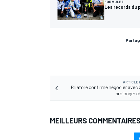
FORMULE 1
Les records du 
Partag
ARTICLE
Briatore confirme négocier avec 
prolonger c
MEILLEURS COMMENTAIRE