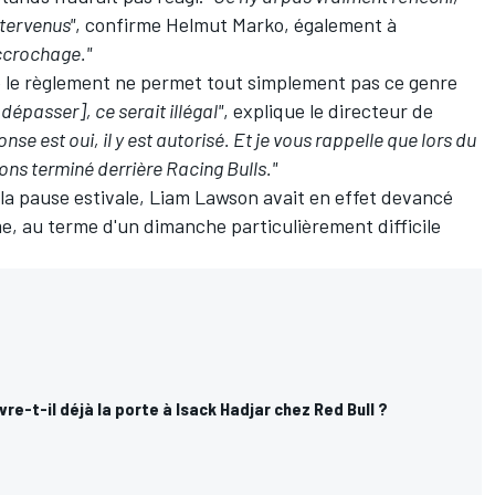
ntervenus"
, confirme Helmut Marko, également à
accrochage."
ue le règlement ne permet tout simplement pas ce genre
à dépasser], ce serait illégal"
, explique le directeur de
nse est oui, il y est autorisé. Et je vous rappelle que lors du
ns terminé derrière Racing Bulls."
la pause estivale,
Liam Lawson
avait en effet devancé
, au terme d'un dimanche particulièrement difficile
re-t-il déjà la porte à Isack Hadjar chez Red Bull ?