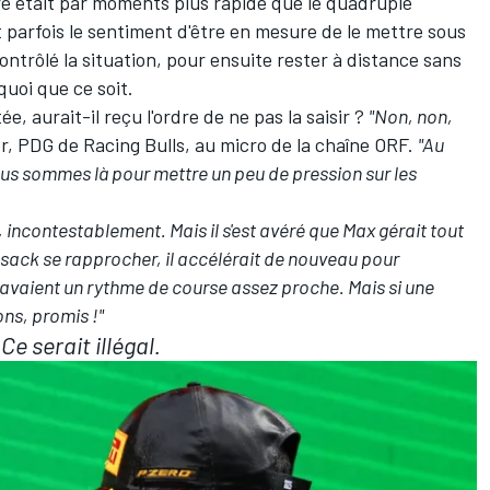
olore était par moments plus rapide que le quadruple
parfois le sentiment d'être en mesure de le mettre sous
ontrôlé la situation, pour ensuite rester à distance sans
quoi que ce soit.
ée, aurait-il reçu l'ordre de ne pas la saisir ?
"Non, non,
r, PDG de Racing Bulls, au micro de la chaîne ORF.
"Au
ous sommes là pour mettre un peu de pression sur les
ué, incontestablement. Mais il s'est avéré que Max gérait tout
Isack se rapprocher, il accélérait de nouveau pour
x avaient un rythme de course assez proche. Mais si une
ons, promis !"
Ce serait illégal.