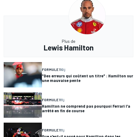
Plus de
Lewis Hamilton
FORMULE 1
10 j
"Des erreurs qui coûtent un titre" : Hamilton sur
une mauvaise pente
FORMULE 1
11 j
Hamilton ne comprend pas pourquoi Ferrari l'a
arrêté en fin de course
FORMULE 1
11 j
Que s'est-il passé pour Hamilton dans les