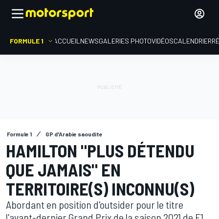
FORMULE 1
ACCUEIL
NEWS
GALERIES PHOTO
VIDÉOS
CALENDRIER
R
Formule 1
GP d'Arabie saoudite
HAMILTON "PLUS DÉTENDU
QUE JAMAIS" EN
TERRITOIRE(S) INCONNU(S)
Abordant en position d'outsider pour le titre
l'avant-dernier Grand Prix de la saison 2021 de F1,