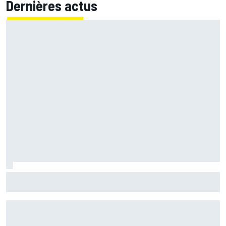
Dernières actus
Marc Márquez démuni face à sa perte de rythme : "Nous
n'avions jamais connu ça"