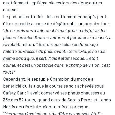
quatrième et septième places lors des deux autres
courses.
Le podium, cette fois, lui a nettement échappé, peut-
être en partie à cause de dégâts subis au premier tour.
"Je ne crois pas avoir touché quelqu'un, mais j'ai vu des
pièces s'envoler d'autres voitures et percuter la mienne"
, a
révélé Hamilton.
"Je crois que cela a endommagé
l'ailette au-dessus du pneu avant. Ce truc-là, je ne sais
même pas à quoi il sert. Mais il était secoué, il était
abîmé, et c'est un obstacle dans le champ de vision, c'est
tout !"
Cependant, le septuple Champion du monde a
bénéficié du fait que la course se soit achevée sous
Safety Car : il avait conservé ses pneus chaussés au
33e des 52 tours, quand ceux de
Sergio Pérez
et
Lando
Norris
derrière lui étaient neufs ou presque.
"Mes pneus n'avaient pas l'air d'être en mauvais état"
,