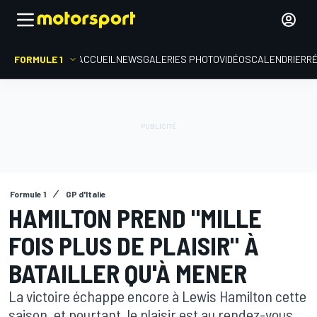
FORMULE 1
ACCUEIL
NEWS
GALERIES PHOTO
VIDÉOS
CALENDRIER
R
Formule 1
GP d'Italie
HAMILTON PREND "MILLE
FOIS PLUS DE PLAISIR" À
BATAILLER QU'À MENER
La victoire échappe encore à Lewis Hamilton cette
saison, et pourtant, le plaisir est au rendez-vous.