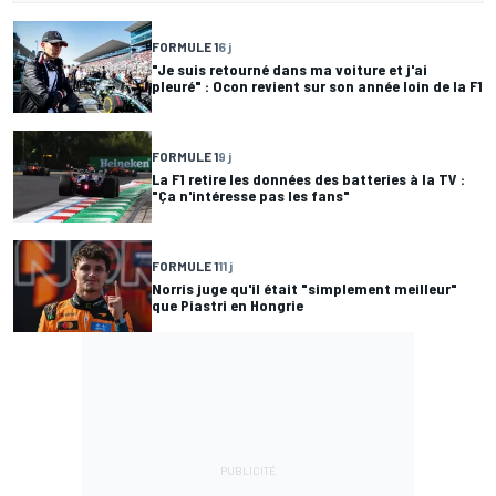
FORMULE 1
6 j
"Je suis retourné dans ma voiture et j'ai
pleuré" : Ocon revient sur son année loin de la F1
FORMULE 1
9 j
La F1 retire les données des batteries à la TV :
"Ça n'intéresse pas les fans"
FORMULE 1
11 j
Norris juge qu'il était "simplement meilleur"
que Piastri en Hongrie