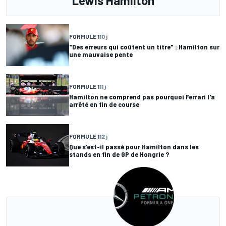
Lewis Hamilton
FORMULE 1
10 j
"Des erreurs qui coûtent un titre" : Hamilton sur
une mauvaise pente
FORMULE 1
11 j
Hamilton ne comprend pas pourquoi Ferrari l'a
arrêté en fin de course
FORMULE 1
12 j
Que s'est-il passé pour Hamilton dans les
stands en fin de GP de Hongrie ?