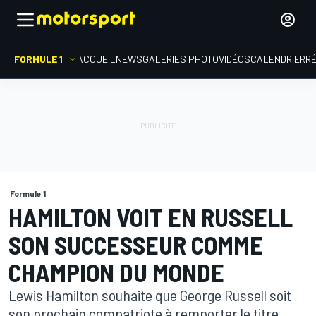
FORMULE 1
ACCUEIL
NEWS
GALERIES PHOTO
VIDÉOS
CALENDRIER
R
Formule 1
HAMILTON VOIT EN RUSSELL
SON SUCCESSEUR COMME
CHAMPION DU MONDE
Lewis Hamilton souhaite que George Russell soit
son prochain compatriote à remporter le titre