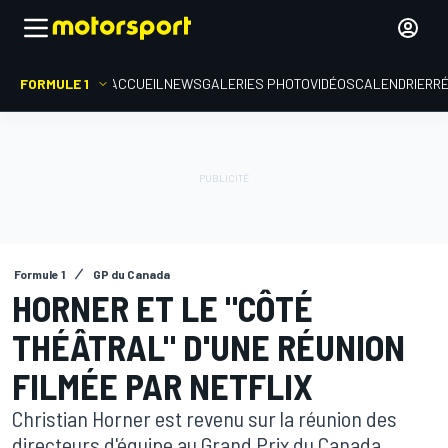
FORMULE 1
ACCUEIL
NEWS
GALERIES PHOTO
VIDÉOS
CALENDRIER
R
Formule 1
GP du Canada
HORNER ET LE "CÔTÉ
THÉÂTRAL" D'UNE RÉUNION
FILMÉE PAR NETFLIX
Christian Horner est revenu sur la réunion des
directeurs d'équipe au Grand Prix du Canada,