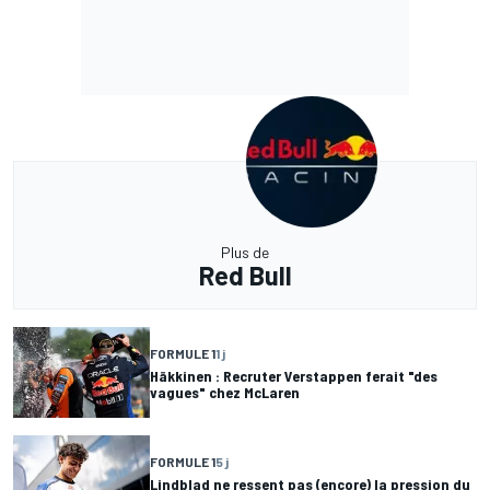
Plus de
Red Bull
FORMULE 1
1 j
Häkkinen : Recruter Verstappen ferait "des
vagues" chez McLaren
FORMULE 1
5 j
Lindblad ne ressent pas (encore) la pression du