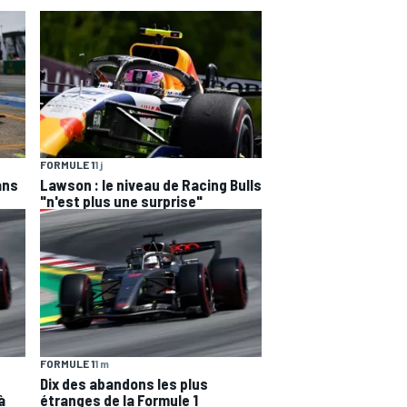
FORMULE 1
1 j
ans
Lawson : le niveau de Racing Bulls
"n'est plus une surprise"
FORMULE 1
1 m
Dix des abandons les plus
à
étranges de la Formule 1