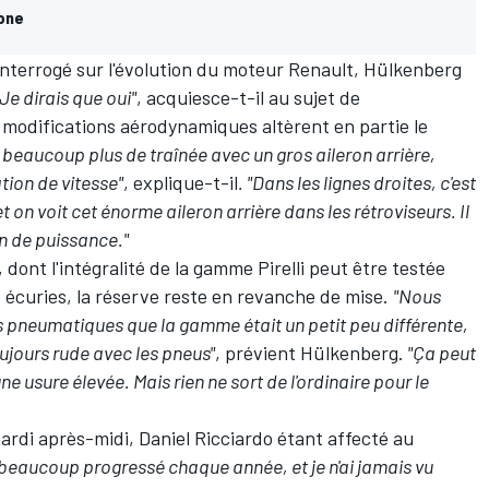
lone
. Interrogé sur l'évolution du moteur Renault, Hülkenberg
"Je dirais que oui"
, acquiesce-t-il au sujet de
 modifications aérodynamiques altèrent en partie le
 beaucoup plus de traînée avec un gros aileron arrière,
ion de vitesse"
, explique-t-il
. "Dans les lignes droites, c'est
on voit cet énorme aileron arrière dans les rétroviseurs. Il
on de puissance."
ont l'intégralité de la gamme Pirelli peut être testée
s écuries, la réserve reste en revanche de mise.
"Nous
s pneumatiques que la gamme était un petit peu différente,
jours rude avec les pneus"
, prévient Hülkenberg.
"Ça peut
ne usure élevée. Mais rien ne sort de l'ordinaire pour le
ardi après-midi, Daniel Ricciardo étant affecté au
 beaucoup progressé chaque année, et je n'ai jamais vu