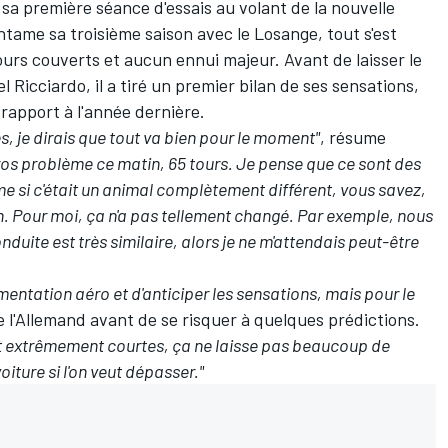
sa première séance d'essais au volant de la nouvelle
ntame sa troisième saison avec le Losange, tout s'est
ours couverts
et aucun ennui majeur. Avant de laisser le
el Ricciardo
, il a tiré un premier bilan de ses sensations,
rapport à l'année dernière.
, je dirais que tout va bien pour le moment"
, résume
ros problème ce matin, 65 tours. Je pense que ce sont des
 si c'était un animal complètement différent, vous savez,
n. Pour moi, ça n'a pas tellement changé. Par exemple, nous
duite est très similaire, alors je ne m'attendais peut-être
lementation aéro et d'anticiper les sensations, mais pour le
te l'Allemand avant de se risquer à quelques prédictions.
nt extrêmement courtes, ça ne laisse pas beaucoup de
iture si l'on veut dépasser."