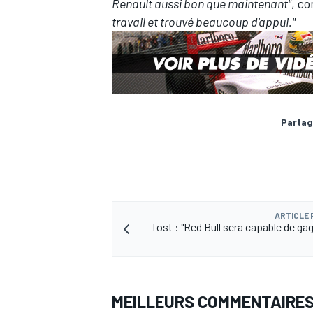
Renault aussi bon que maintenant"
, co
travail et trouvé beaucoup d'appui."
AUTRES CHAMPIONNATS
Partag
ARTICLE
Tost : "Red Bull sera capable de ga
MEILLEURS COMMENTAIRE