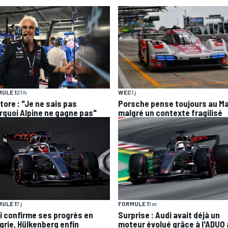
ULE 1
21 h
WEC
1 j
tore : "Je ne sais pas
Porsche pense toujours au M
rquoi Alpine ne gagne pas"
malgré un contexte fragilisé
ULE 1
7 j
FORMULE 1
1 m
i confirme ses progrès en
Surprise : Audi avait déjà un
grie, Hülkenberg enfin
moteur évolué grâce à l'ADUO 