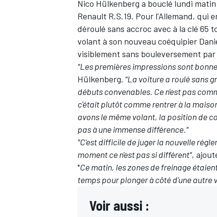
Nico Hülkenberg
a bouclé lundi matin 
Renault R.S.19. Pour l'Allemand, qui e
déroulé sans accroc avec à la clé
65 t
volant à son nouveau coéquipier
Dani
visiblement sans bouleversement par 
"Les premières impressions sont bonnes
Hülkenberg.
"La voiture a roulé sans g
débuts convenables. Ce n'est pas comme
c'était plutôt comme rentrer à la maiso
avons le même volant, la position de con
pas à une immense différence."
"C'est difficile de juger la nouvelle rég
moment ce n'est pas si différent"
, ajou
"
Ce matin, les zones de freinage étaie
temps pour plonger à côté d'une autre vo
Voir aussi :