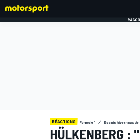
RACCO
FORMULE 1
RÉACTIONS
Formule 1
Essais hivernaux de
HÜLKENBERG : "