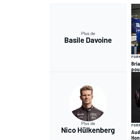
Plus de
Basile Davoine
FORM
Bria
pou
Plus de
FORM
Nico Hülkenberg
Aud
Hon