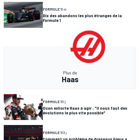
FORMULE 1
1 m
Dix des abandons les plus étranges de la
Formule 1
Plus de
Haas
FORMULE 1
11 j
Ocon exhorte Haas à agir : "Il nous faut des
évolutions le plus vite possible"
FORMULE 1
13 j
Comment un problème de drapeaux bleus a