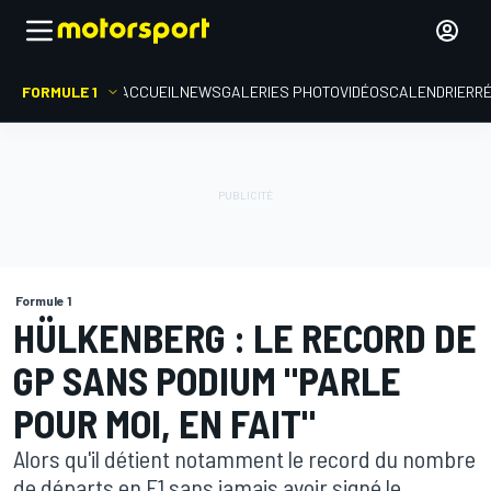
FORMULE 1
ACCUEIL
NEWS
GALERIES PHOTO
VIDÉOS
CALENDRIER
R
Formule 1
HÜLKENBERG : LE RECORD DE
GP SANS PODIUM "PARLE
POUR MOI, EN FAIT"
Alors qu'il détient notamment le record du nombre
de départs en F1 sans jamais avoir signé le