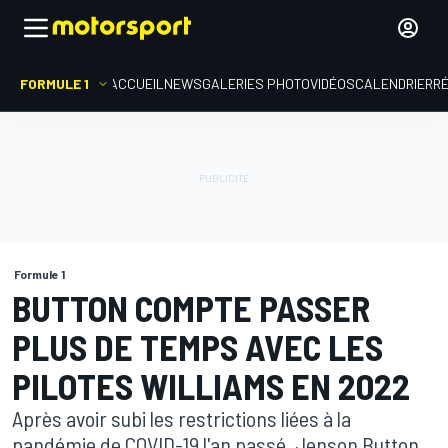
FORMULE 1
ACCUEIL
NEWS
GALERIES PHOTO
VIDÉOS
CALENDRIER
R
Formule 1
BUTTON COMPTE PASSER
PLUS DE TEMPS AVEC LES
PILOTES WILLIAMS EN 2022
Après avoir subi les restrictions liées à la
pandémie de COVID-19 l'an passé, Jenson Button