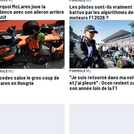
FORMULE 1
3 j
rquoi McLaren joue la
Les pilotes sont-ils vraiment
dence avec son aileron arrière
battus par les algorithmes de
tif
moteurs F1 2026 ?
FORMULE 1
3 j
ULE 1
3 j
"Je suis retourné dans ma voi
cedes salue le gros coup de
et j'ai pleuré" : Ocon revient s
aren en Hongrie
son année loin de la F1