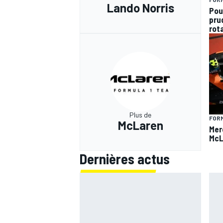
Lando Norris
Pou
pru
rota
Plus de
FORM
McLaren
Mer
McL
Dernières actus