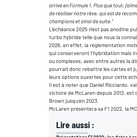
arrivé en Formule 1. Plus que tout, j'aim
de réaliser notre rêve, qui est de reco
champions et ainsi de suite."
L'échéance 2025 n'est pas anodine puis
turbo hybride telle que nous la conn
2026, en effet, la réglementation mot
qui conserveront l'hybridation mais i
ou complexes, avec entre autres la d
pourrait donc rebattre les cartes et ju
leurs options ouvertes pour cette éc
Il est à noter que
Daniel Ricciardo
, va
victoire de McLaren depuis 2012, est 
Brown jusqu'en 2023.
McLaren présentera sa F1 2022, la M
Lire aussi :
Présentations F1 2022 : les dates à re