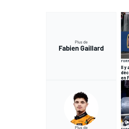
Plus de
Fabien Gaillard
FORM
Il y
déc
en 
Plus de
FORM