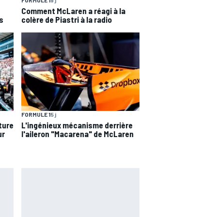
FORMULE 1
9 j
Comment McLaren a réagi à la
s
colère de Piastri à la radio
FORMULE 1
5 j
ture
L'ingénieux mécanisme derrière
ur
l'aileron "Macarena" de McLaren