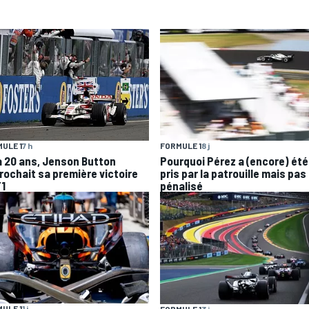
ULE 1
7 h
FORMULE 1
8 j
 a 20 ans, Jenson Button
Pourquoi Pérez a (encore) été
rochait sa première victoire
pris par la patrouille mais pas
F1
pénalisé
ULE 1
1 j