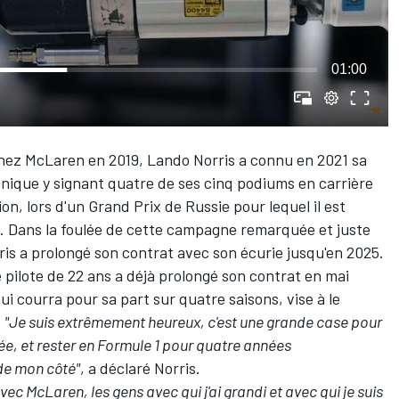
01:00
chez
McLaren
en 2019,
Lando Norris
a connu en 2021 sa
annique y signant quatre de ses cinq podiums en carrière
on, lors d'un Grand Prix de Russie pour lequel il est
e. Dans la foulée de cette campagne remarquée et juste
ris a prolongé son contrat avec son écurie jusqu'en 2025.
e pilote de 22 ans a déjà prolongé son contrat en mai
qui courra pour sa part sur quatre saisons, vise à le
.
"Je suis extrêmement heureux, c'est une grande case pour
ée, et rester en Formule 1 pour quatre années
de mon côté"
, a déclaré Norris.
vec McLaren, les gens avec qui j'ai grandi et avec qui je suis