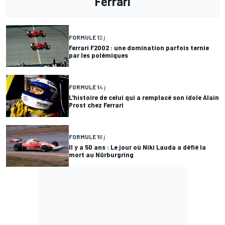
Ferrari
FORMULE 1
2 j
Ferrari F2002 : une domination parfois ternie
par les polémiques
FORMULE 1
4 j
L'histoire de celui qui a remplacé son idole Alain
Prost chez Ferrari
FORMULE 1
6 j
Il y a 50 ans : Le jour où Niki Lauda a défié la
mort au Nürburgring