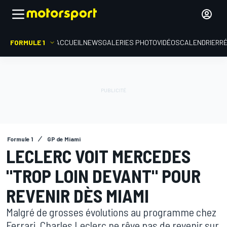
FORMULE 1
ACCUEIL
NEWS
GALERIES PHOTO
VIDÉOS
CALENDRIER
R
Formule 1
GP de Miami
LECLERC VOIT MERCEDES
"TROP LOIN DEVANT" POUR
REVENIR DÈS MIAMI
Malgré de grosses évolutions au programme chez
Ferrari, Charles Leclerc ne rêve pas de revenir sur