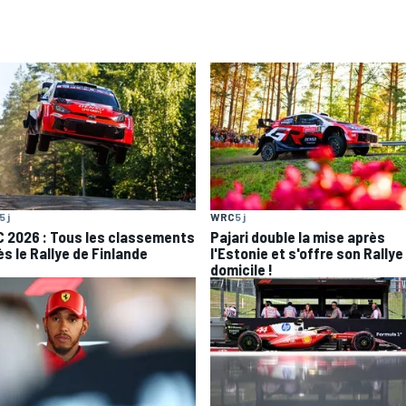
5 j
WRC
5 j
 2026 : Tous les classements
Pajari double la mise après
ès le Rallye de Finlande
l'Estonie et s'offre son Rallye
domicile !