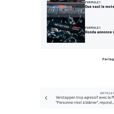
FORMULE 1
Que vaut le mote
FORMULE 1
AUTRES CHAMPIONNATS
Honda annonce se
Partag
ARTICLE
Verstappen trop agressif avec la 
"Personne n'est à blâmer", répond 