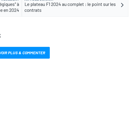
tégiques" à
Le plateau F1 2024 au complet : le point sur les
e en 2024
contrats
S
VOIR PLUS & COMMENTER