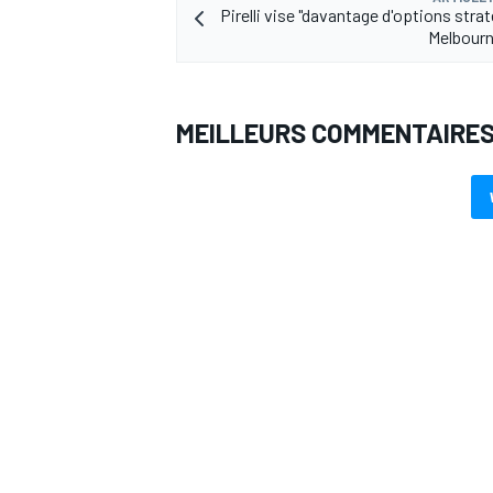
Pirelli vise "davantage d'options stra
Melbourn
MEILLEURS COMMENTAIRE
AUTRES CHAMPIONNATS