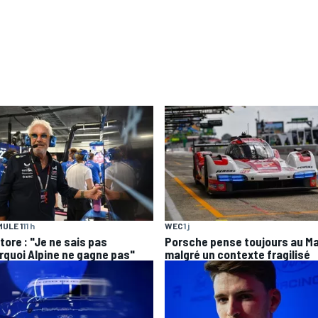
ULE 1
11 h
WEC
1 j
tore : "Je ne sais pas
Porsche pense toujours au M
rquoi Alpine ne gagne pas"
malgré un contexte fragilisé