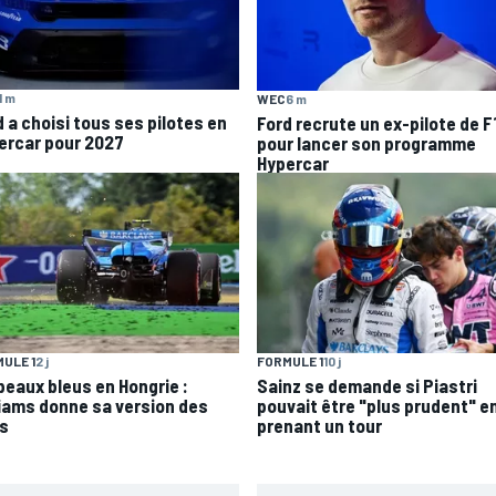
1 m
WEC
6 m
d a choisi tous ses pilotes en
Ford recrute un ex-pilote de F
ercar pour 2027
pour lancer son programme
Hypercar
ULE 1
2 j
FORMULE 1
10 j
peaux bleus en Hongrie :
Sainz se demande si Piastri
liams donne sa version des
pouvait être "plus prudent" en
ts
prenant un tour