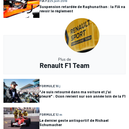
FIA F2
25 juin 2019
Suspension retardée de Raghunathan : la FIA va
revoir le règlement
Plus de
Renault F1 Team
FORMULE 1
6 j
"Je suis retourné dans ma voiture et j'ai
pleuré" : Ocon revient sur son année loin de la F1
FORMULE 1
2 m
Le dernier geste antisportif de Michael
Schumacher