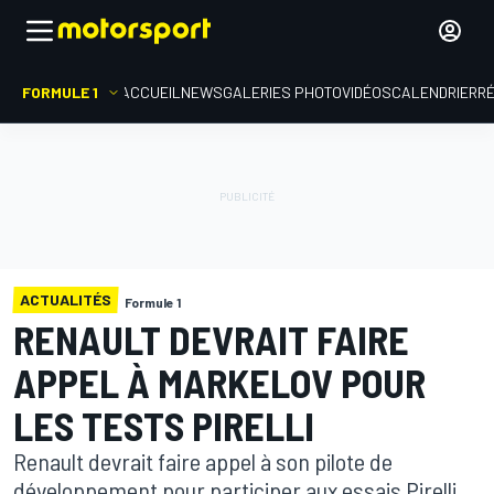
FORMULE 1
ACCUEIL
NEWS
GALERIES PHOTO
VIDÉOS
CALENDRIER
R
ACTUALITÉS
Formule 1
RENAULT DEVRAIT FAIRE
APPEL À MARKELOV POUR
LES TESTS PIRELLI
Renault devrait faire appel à son pilote de
développement pour participer aux essais Pirelli