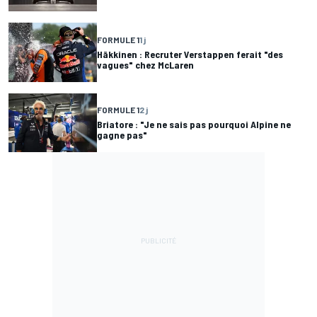
FORMULE 1
1 j
Häkkinen : Recruter Verstappen ferait "des
vagues" chez McLaren
FORMULE 1
2 j
Briatore : "Je ne sais pas pourquoi Alpine ne
gagne pas"