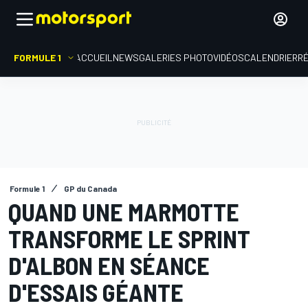
FORMULE 1
ACCUEIL
NEWS
GALERIES PHOTO
VIDÉOS
CALENDRIER
R
Formule 1
GP du Canada
QUAND UNE MARMOTTE
TRANSFORME LE SPRINT
D'ALBON EN SÉANCE
D'ESSAIS GÉANTE