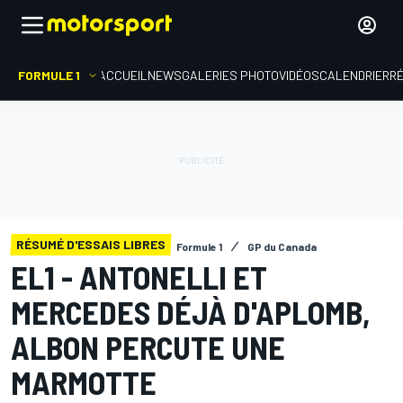
FORMULE 1
ACCUEIL
NEWS
GALERIES PHOTO
VIDÉOS
CALENDRIER
R
RÉSUMÉ D'ESSAIS LIBRES
Formule 1
GP du Canada
EL1 - ANTONELLI ET
MERCEDES DÉJÀ D'APLOMB,
ALBON PERCUTE UNE
MARMOTTE