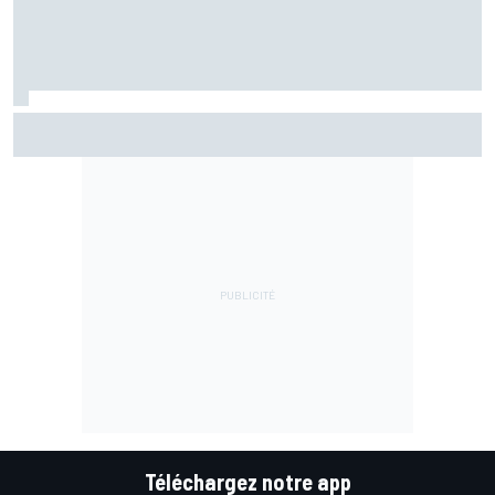
Warm-up - Álex Márquez répond aux pilotes Aprilia
Téléchargez notre app