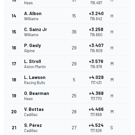
Haas
1'16.497
A. Albon
+3.240
14
15
H
Williams
1'16.642
C. Sainz Jr
+3.258
15
36
H
Williams
1'16.660
P. Gasly
+3.407
16
29
H
Alpine
1'16.809
L. Stroll
+3.576
17
29
M
Aston Martin
1'16.978
L. Lawson
+4.029
18
5
M
Racing Bulls
1'17.431
O. Bearman
+4.368
19
25
H
Haas
1'17.770
V. Bottas
+4.466
20
28
M
Cadillac
1'17.868
S. Pérez
+4.524
21
27
S
Cadillac
1'17.926