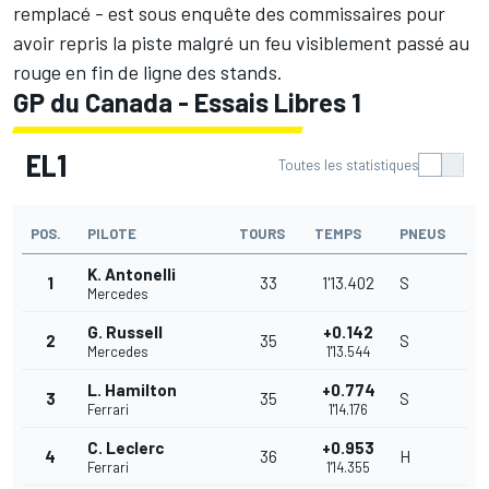
remplacé - est sous enquête des commissaires pour
avoir repris la piste malgré un feu visiblement passé au
rouge en fin de ligne des stands.
GP du Canada - Essais Libres 1
EL1
Toutes les statistiques
POS.
PILOTE
TOURS
TEMPS
PNEUS
K. Antonelli
1
33
1'13.402
S
Mercedes
G. Russell
+0.142
2
35
S
Mercedes
1'13.544
L. Hamilton
+0.774
3
35
S
Ferrari
1'14.176
C. Leclerc
+0.953
4
36
H
Ferrari
1'14.355