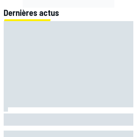
Dernières actus
LIVE MotoGP - Suivez la course du Grand Prix de Grande-
Bretagne en direct