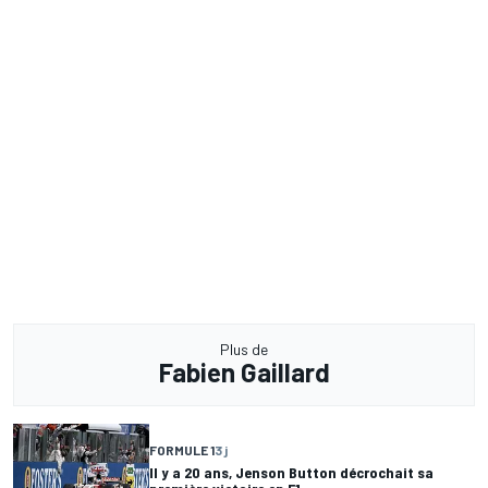
Plus de
Fabien Gaillard
FORMULE 1
3 j
Il y a 20 ans, Jenson Button décrochait sa