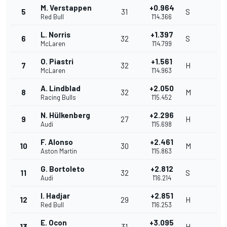
M. Verstappen
+0.964
5
31
S
Red Bull
1'14.366
L. Norris
+1.397
6
32
S
McLaren
1'14.799
O. Piastri
+1.561
7
32
H
McLaren
1'14.963
A. Lindblad
+2.050
8
32
M
Racing Bulls
1'15.452
N. Hülkenberg
+2.296
9
27
H
Audi
1'15.698
F. Alonso
+2.461
10
30
M
Aston Martin
1'15.863
G. Bortoleto
+2.812
11
32
S
Audi
1'16.214
I. Hadjar
+2.851
12
29
H
Red Bull
1'16.253
E. Ocon
+3.095
13
31
H