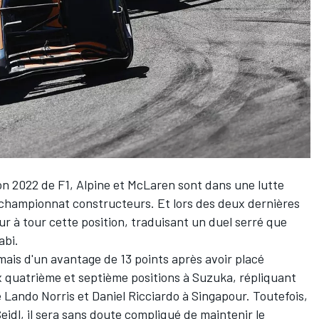
son 2022 de F1,
Alpine
et
McLaren
sont dans une lutte
championnat constructeurs
. Et lors des deux dernières
ur à tour cette position, traduisant un duel serré que
abi.
ais d'un avantage de 13 points après avoir placé
 quatrième et septième positions à Suzuka, répliquant
e
Lando Norris
et
Daniel Ricciardo
à Singapour. Toutefois,
idl, il sera sans doute compliqué de maintenir le