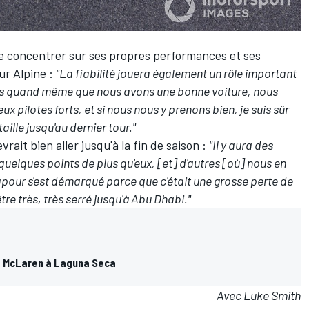
se concentrer sur ses propres performances et ses
ur Alpine :
"La fiabilité jouera également un rôle important
ois quand même que nous avons une bonne voiture, nous
 pilotes forts, et si nous nous y prenons bien, je suis sûr
ille jusqu'au dernier tour."
vrait bien aller jusqu'à la fin de saison :
"Il y aura des
lques points de plus qu'eux, [et] d'autres [où] nous en
our s'est démarqué parce que c'était une grosse perte de
tre très, très serré jusqu'à Abu Dhabi."
ne McLaren à Laguna Seca
Avec Luke Smith