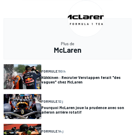
Plus de
McLaren
FORMULE 1
10 h
Häkkinen : Recruter Verstappen ferait "des
vagues" chez McLaren
FORMULE 1
2 j
Pourquoi McLaren joue la prudence avec son
aileron arrière rotatif
FORMULE 1
4 j