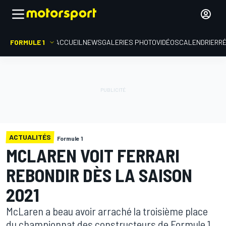
FORMULE 1
ACCUEIL
NEWS
GALERIES PHOTO
VIDÉOS
CALENDRIER
R
ACTUALITÉS
Formule 1
MCLAREN VOIT FERRARI
REBONDIR DÈS LA SAISON
2021
McLaren a beau avoir arraché la troisième place
du championnat des constructeurs de Formule 1,