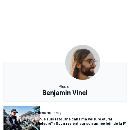
Plus de
Benjamin Vinel
FORMULE 1
5 j
"Je suis retourné dans ma voiture et j'ai
pleuré" : Ocon revient sur son année loin de la F1