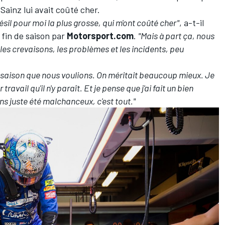
Sainz lui avait coûté cher.
Brésil pour moi la plus grosse, qui m'ont coûté cher"
, a-t-il
a fin de saison par
Motorsport.com
.
"Mais à part ça, nous
es crevaisons, les problèmes et les incidents, peu
a saison que nous voulions. On méritait beaucoup mieux. Je
travail qu'il n'y paraît. Et je pense que j'ai fait un bien
vons juste été malchanceux, c'est tout."