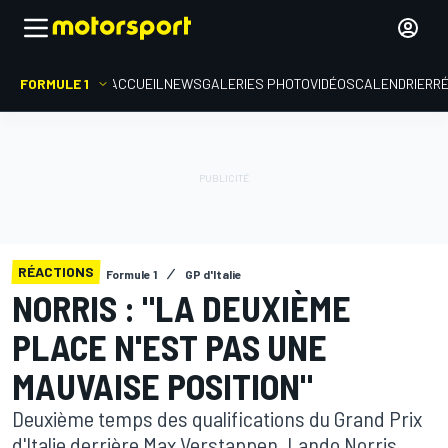
FORMULE 1
ACCUEIL
NEWS
GALERIES PHOTO
VIDÉOS
CALENDRIER
R
RÉACTIONS
Formule 1
GP d'Italie
NORRIS : "LA DEUXIÈME
PLACE N'EST PAS UNE
MAUVAISE POSITION"
Deuxième temps des qualifications du Grand Prix
d'Italie derrière Max Verstappen, Lando Norris