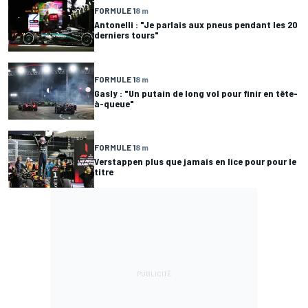
FORMULE 1
8 m
Antonelli : "Je parlais aux pneus pendant les 20
derniers tours"
FORMULE 1
8 m
Gasly : "Un putain de long vol pour finir en tête-
à-queue"
FORMULE 1
8 m
Verstappen plus que jamais en lice pour pour le
titre