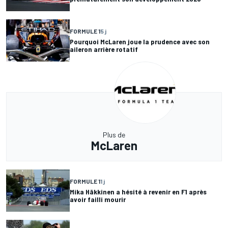
FORMULE 1
5 j
Pourquoi McLaren joue la prudence avec son
aileron arrière rotatif
Plus de
McLaren
FORMULE 1
1 j
Mika Häkkinen a hésité à revenir en F1 après
avoir failli mourir