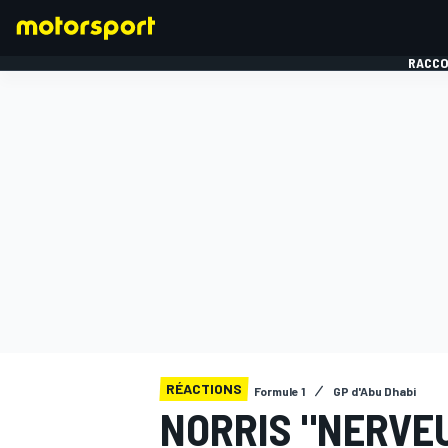
RACCO
FORMULE 1
RÉACTIONS
Formule 1
GP d'Abu Dhabi
NORRIS "NERVEU