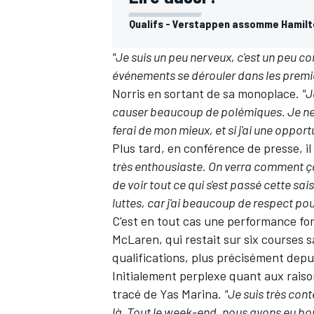
Qualifs - Verstappen assomme Hamilto
"Je suis un peu nerveux, c'est un peu com
événements se dérouler dans les premie
Norris en sortant de sa monoplace.
"J
causer beaucoup de polémiques. Je ne s
ferai de mon mieux, et si j'ai une opportun
Plus tard, en conférence de presse, il
très enthousiaste. On verra comment ça 
de voir tout ce qui s'est passé cette sai
luttes, car j'ai beaucoup de respect pou
C'est en tout cas une performance for
McLaren
, qui restait sur six courses
qualifications, plus précisément depuis
Initialement perplexe quant aux raisons
tracé de Yas Marina.
"Je suis très cont
là. Tout le week-end, nous avons eu bo