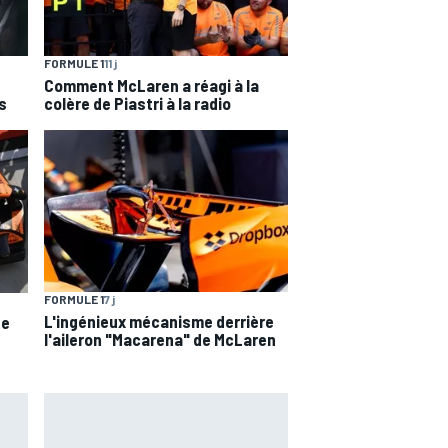
FORMULE 1
11 j
Comment McLaren a réagi à la
s
colère de Piastri à la radio
FORMULE 1
7 j
L'ingénieux mécanisme derrière
de
l'aileron "Macarena" de McLaren