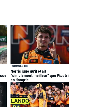
FORMULE 1
11 j
Norris juge qu'il était
esse
"simplement meilleur" que Piastri
en Hongrie