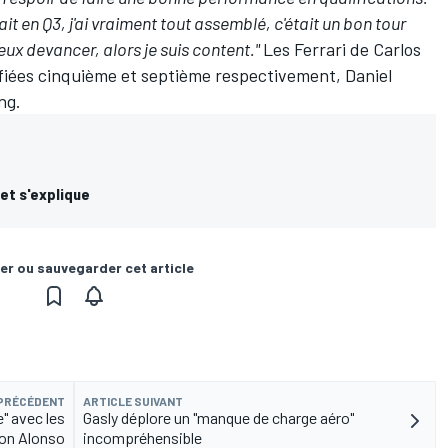
fait en Q3, j'ai vraiment tout assemblé, c'était un bon tour
eux devancer, alors je suis content."
Les Ferrari de Carlos
ifiées cinquième et septième respectivement, Daniel
ng.
et s'explique
er ou sauvegarder cet article
 PRÉCÉDENT
ARTICLE SUIVANT
e" avec les
Gasly déplore un "manque de charge aéro"
lon Alonso
incompréhensible