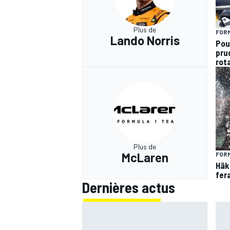
Plus de
FORM
Lando Norris
Pou
pru
rota
Plus de
McLaren
FORM
Häk
fer
Dernières actus