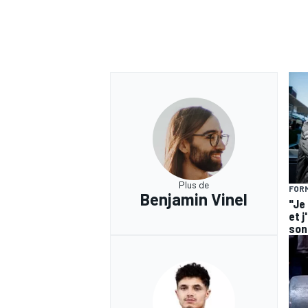
Plus de
FORM
Benjamin Vinel
"Je
et j
son 