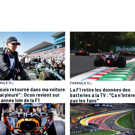
ULE 1
5 j
FORMULE 1
9 j
 suis retourné dans ma voiture
La F1 retire les données des
'ai pleuré" : Ocon revient sur
batteries à la TV : "Ça n'intér
année loin de la F1
pas les fans"