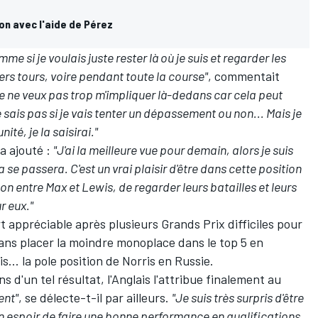
n avec l'aide de Pérez
me si je voulais juste rester là où je suis et regarder les
rs tours, voire pendant toute la course"
, commentait
e ne veux pas trop m'impliquer là-dedans car cela peut
ais pas si je vais tenter un dépassement ou non... Mais je
ité, je la saisirai."
 a ajouté :
"J'ai la meilleure vue pour demain, alors je suis
se passera. C'est un vrai plaisir d'être dans cette position
son entre Max et Lewis, de regarder leurs batailles et leurs
r eux."
t appréciable après plusieurs Grands Prix difficiles pour
 sans placer la moindre monoplace dans le top 5 en
... la pole position de Norris en Russie.
 d'un tel résultat, l'Anglais l'attribue finalement au
ent"
, se délecte-t-il par ailleurs.
"Je suis très surpris d'être
n espoir de faire une bonne performance en qualifications.