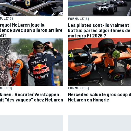
ULE 1
3 j
FORMULE 1
5 j
rquoi McLaren joue la
Les pilotes sont-ils vraiment
dence avec son aileron arrière
battus par les algorithmes de
tif
moteurs F1 2026 ?
ULE 1
1 j
FORMULE 1
5 j
kinen : Recruter Verstappen
Mercedes salue le gros coup 
ait "des vagues" chez McLaren
McLaren en Hongrie