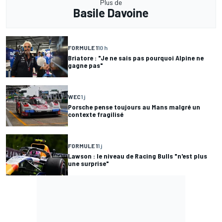
Plus de
Basile Davoine
FORMULE 1
10 h
Briatore : "Je ne sais pas pourquoi Alpine ne
gagne pas"
WEC
1 j
Porsche pense toujours au Mans malgré un
contexte fragilisé
FORMULE 1
1 j
Lawson : le niveau de Racing Bulls "n'est plus
une surprise"