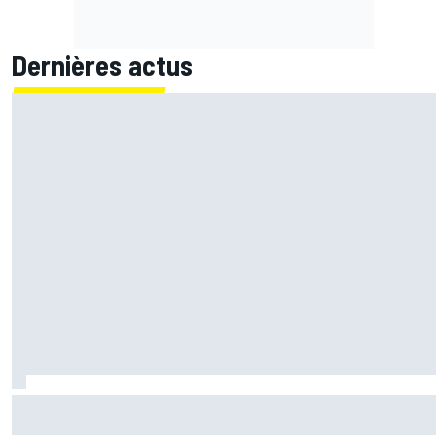
Dernières actus
Quartararo n'a jamais discuté de 2027 avec Yamaha :
"J'avais besoin d'air frais"