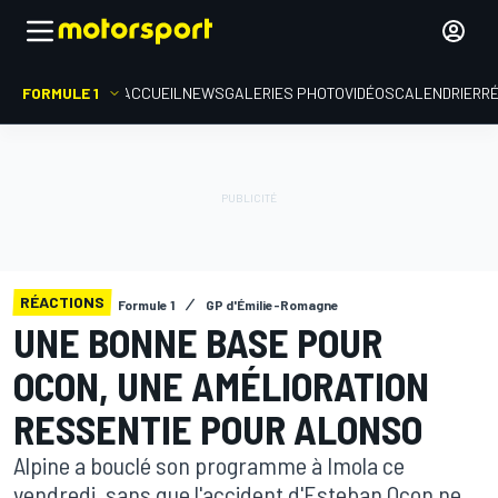
FORMULE 1
ACCUEIL
NEWS
GALERIES PHOTO
VIDÉOS
CALENDRIER
R
RÉACTIONS
Formule 1
GP d'Émilie-Romagne
UNE BONNE BASE POUR
OCON, UNE AMÉLIORATION
RESSENTIE POUR ALONSO
Alpine a bouclé son programme à Imola ce
vendredi, sans que l'accident d'Esteban Ocon ne