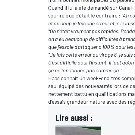
Quand il lui a été demandé sur Canal+ s
sourire que c'était le contraire :
"Ah no
et du coup je fais une erreur et je le lais
"On n'était vraiment pas rapides. Pend
AUTRES CHAMPIONNATS
on a eu beaucoup de difficultés à prend
que j'essaie d'attaquer à 100% pour les 
"Je fais cette erreur au virage 8, je suis
C'est difficile pour l'instant, il faut q
ça ne fonctionne pas comme ça."
Haas connaît un week-end très compl
seul équipé des nouveautés lors de c
nettement battu en qualifications ma
d'essais grandeur nature avec des rég
Lire aussi :