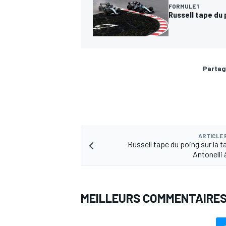
FORMULE 1
Russell tape du 
Partag
ARTICLE
Russell tape du poing sur la t
Antonelli 
MEILLEURS COMMENTAIRE