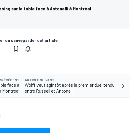
poing sur la table face à Antonelli à Montréal
er ou sauvegarder cet article
 PRÉCÉDENT
ARTICLE SUIVANT
able face à
Wolff veut agir tôt après le premier duel tendu
à Montréal
entre Russell et Antonelli
S