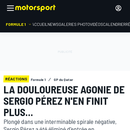
FORMULE 1
ACCUEIL
NEWS
GALERIES PHOTO
VIDÉOS
CALENDRIER
R
RÉACTIONS
Formule 1
GP du Qatar
LA DOULOUREUSE AGONIE DE
SERGIO PÉREZ N'EN FINIT
PLUS...
Plongé dans une interminable spirale négative,
Sergio Pérez a été éliminé d'entrée en