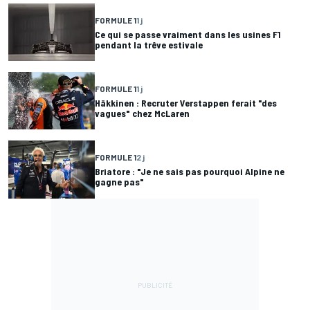
FORMULE 1
1 j
Ce qui se passe vraiment dans les usines F1
pendant la trêve estivale
FORMULE 1
1 j
Häkkinen : Recruter Verstappen ferait "des
vagues" chez McLaren
FORMULE 1
2 j
Briatore : "Je ne sais pas pourquoi Alpine ne
gagne pas"