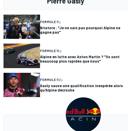
Pierre Gasly
FORMULE 1
1 j
Briatore : "Je ne sais pas pourquoi Alpine ne
gagne pas"
FORMULE 1
9 j
Alpine en lutte avec Aston Martin ? "Ils sont
beaucoup plus rapides que nous"
FORMULE 1
12 j
Gasly sauve une qualification inespérée alors
qu'Alpine décroche