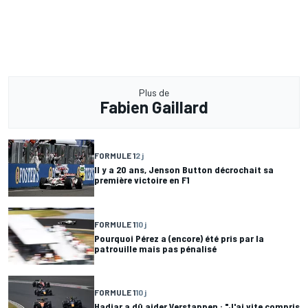
Plus de
Fabien Gaillard
FORMULE 1
2 j
Il y a 20 ans, Jenson Button décrochait sa
première victoire en F1
FORMULE 1
10 j
Pourquoi Pérez a (encore) été pris par la
patrouille mais pas pénalisé
FORMULE 1
10 j
Hadjar a dû aider Verstappen : "J'ai vite compris