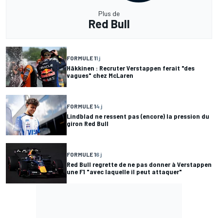
Plus de
Red Bull
FORMULE 1
1 j
Häkkinen : Recruter Verstappen ferait "des
vagues" chez McLaren
FORMULE 1
4 j
Lindblad ne ressent pas (encore) la pression du
giron Red Bull
FORMULE 1
6 j
Red Bull regrette de ne pas donner à Verstappen
une F1 "avec laquelle il peut attaquer"