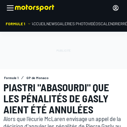
FORMULE 1
ACCUEIL
NEWS
GALERIES PHOTO
VIDÉOS
CALENDRIER
R
Formule 1
GP de Monaco
PIASTRI "ABASOURDI" QUE
LES PÉNALITÉS DE GASLY
AIENT ÉTÉ ANNULÉES
Alors que l'écurie McLaren envisage un appel de la
décision d'annuler les pénalités de Pierre Gasly au