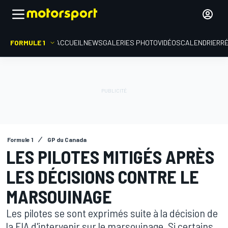
FORMULE 1
ACCUEIL
NEWS
GALERIES PHOTO
VIDÉOS
CALENDRIER
R
Formule 1
GP du Canada
LES PILOTES MITIGÉS APRÈS
LES DÉCISIONS CONTRE LE
MARSOUINAGE
Les pilotes se sont exprimés suite à la décision de
la FIA d'intervenir sur le marsouinage. Si certains