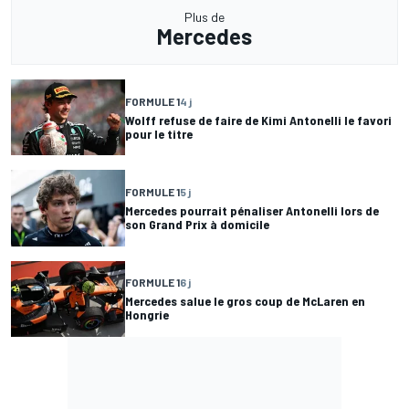
Plus de
Mercedes
FORMULE 1
4 j
Wolff refuse de faire de Kimi Antonelli le favori
pour le titre
FORMULE 1
5 j
Mercedes pourrait pénaliser Antonelli lors de
son Grand Prix à domicile
FORMULE 1
6 j
Mercedes salue le gros coup de McLaren en
Hongrie