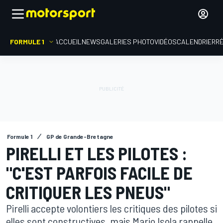
FORMULE 1
ACCUEIL
NEWS
GALERIES PHOTO
VIDÉOS
CALENDRIER
R
Formule 1
GP de Grande-Bretagne
PIRELLI ET LES PILOTES :
"C'EST PARFOIS FACILE DE
CRITIQUER LES PNEUS"
Pirelli accepte volontiers les critiques des pilotes si
elles sont constructives, mais Mario Isola rappelle