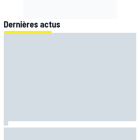
Dernières actus
Pour Bagnaia, Stoner a affirmé une évidence en lui
apportant son soutien