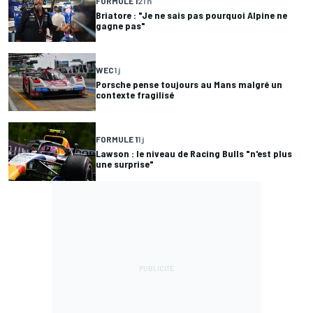
FORMULE 1
21 h
Briatore : "Je ne sais pas pourquoi Alpine ne
gagne pas"
WEC
1 j
Porsche pense toujours au Mans malgré un
contexte fragilisé
FORMULE 1
1 j
Lawson : le niveau de Racing Bulls "n'est plus
une surprise"