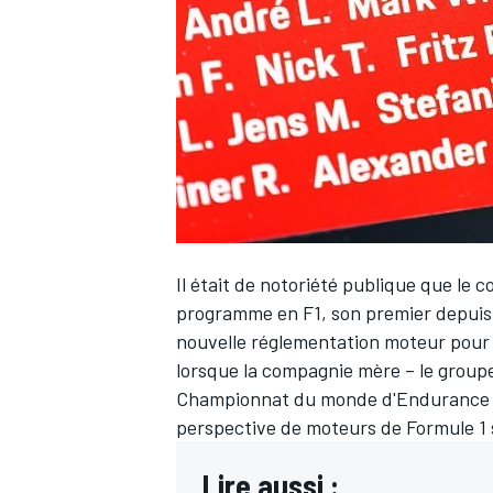
WRC
Il était de notoriété publique que le 
programme en F1, son premier depuis p
nouvelle réglementation moteur pour la
lorsque la compagnie mère – le group
WEC
Championnat du monde d'Endurance
perspective de moteurs de Formule 1 s
Lire aussi :