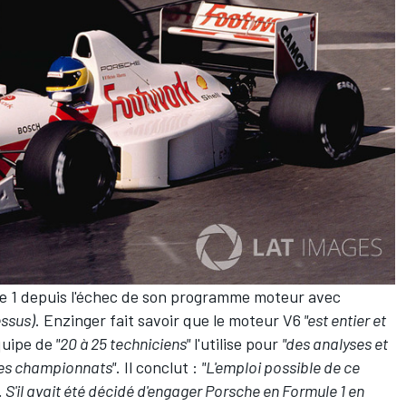
e 1 depuis l'échec de son programme moteur avec
essus)
. Enzinger fait savoir que le moteur V6
"est entier et
quipe de
"20 à 25 techniciens"
l'utilise pour
"des analyses et
des championnats"
. Il conclut :
"L'emploi possible de ce
S'il avait été décidé d'engager Porsche en Formule 1 en