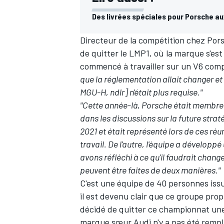
Des livrées spéciales pour Porsche a
Directeur de la compétition chez Pors
de quitter le LMP1, où la marque s'es
commencé à travailler sur un V6 compa
que la réglementation allait changer e
MGU-H, ndlr] n'était plus requise."
"Cette année-là, Porsche était membre 
dans les discussions sur la future stra
2021 et était représenté lors de ces ré
travail. De l'autre, l'équipe a développ
avons réfléchi à ce qu'il faudrait chang
peuvent être faites de deux manières."
C'est une équipe de 40 personnes iss
il est devenu clair que ce groupe propu
décidé de quitter ce championnat une 
marque sœur Audi n'y a pas été rempl