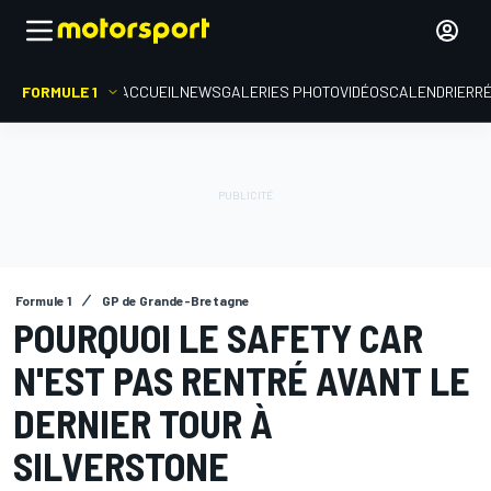
FORMULE 1
ACCUEIL
NEWS
GALERIES PHOTO
VIDÉOS
CALENDRIER
R
Formule 1
GP de Grande-Bretagne
POURQUOI LE SAFETY CAR
N'EST PAS RENTRÉ AVANT LE
DERNIER TOUR À
SILVERSTONE