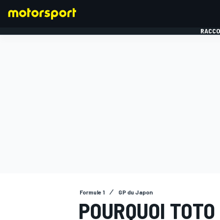
RACCO
FORMULE 1
Formule 1
GP du Japon
POURQUOI TOTO