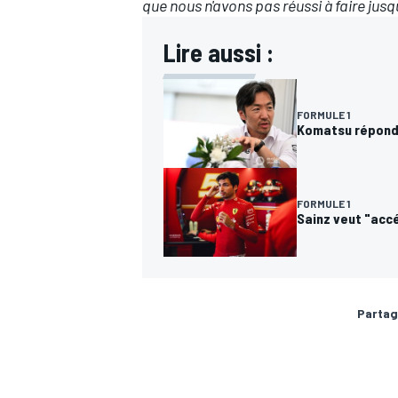
que nous n'avons pas réussi à faire jusq
Lire aussi :
FORMULE 1
Komatsu répond 
FORMULE 1
Sainz veut "accé
Partag