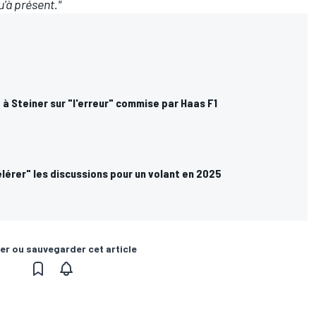
u'à présent."
à Steiner sur "l'erreur" commise par Haas F1
lérer" les discussions pour un volant en 2025
er ou sauvegarder cet article