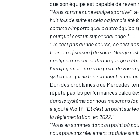
que son équipe est capable de reveni
"Nous sommes une équipe sportive"
, a
huit fois de suite et cela n'a jamais été 
comme n'importe quelle autre équipe sp
pourquoi c'est un super challenge."
AUTRES CHAMPIONNATS
"Ce n'est pas qu'une course, ce n'est pas
troisième [saison] de suite. Mais je r
quelques années et dirons que ça a été 
l'équipe, peut-être d'un point de vue or
systèmes, qui ne fonctionnent claireme
L'un des problèmes que Mercedes tente
répète pas les performances calculées
dans le système car nous mesurons l'ap
a ajouté Wolff.
"Et c'est un point sur l
la réglementation, en 2022."
"Nous en sommes donc au point où nou
nous pouvons réellement traduire sur l