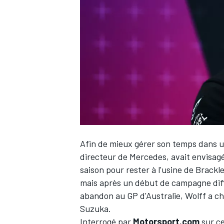
WRC
Afin de mieux gérer son temps dans un
directeur de
Mercedes
, avait envisag
saison pour rester à l'usine de Brackl
WEC
mais après un début de campagne dif
abandon au GP d'Australie, Wolff a c
Suzuka.
Interrogé par
Motorsport.com
sur ce