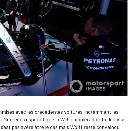
ommises avec les précédentes voitures, notamment les
, Mercedes espérait que la W15 comblerait enfin le fossé
 s'est pas avéré être le cas mais Wolff reste convaincu