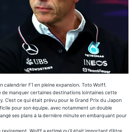
 calendrier F1 en pleine expansion, Toto Wolff,
é de manquer certaines destinations lointaines cette
ey. C'est ce qui était prévu pour le Grand Prix du Japon
ficile pour son équipe, avec notamment un double
hangé ses plans à la dernière minute en embarquant pour
 revirement, Wolff a estimé qu'il était important d'être