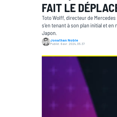
FAIT LE DÉPLA
Toto Wolff, directeur de Mercedes F1
s'en tenant à son plan initial et e
Japon.
Jonathan Noble
MOTOGP
Publié:
6 avr. 2024, 05:37