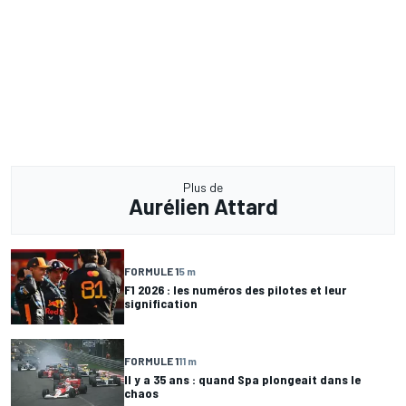
Plus de
Aurélien Attard
FORMULE 1
5 m
F1 2026 : les numéros des pilotes et leur
signification
FORMULE 1
11 m
Il y a 35 ans : quand Spa plongeait dans le
chaos