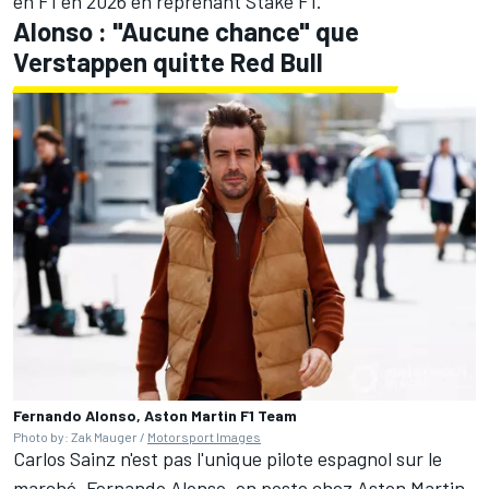
en F1 en 2026 en reprenant
Stake F1
.
Alonso : "Aucune chance" que
Verstappen quitte Red Bull
Fernando Alonso, Aston Martin F1 Team
Photo by: Zak Mauger /
Motorsport Images
Carlos Sainz n'est pas l'unique pilote espagnol sur le
marché.
Fernando Alonso
, en poste chez
Aston Martin