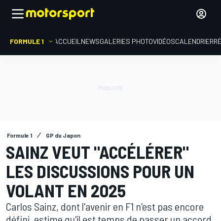
FORMULE 1
ACCUEIL
NEWS
GALERIES PHOTO
VIDÉOS
CALENDRIER
R
Formule 1
GP du Japon
SAINZ VEUT "ACCÉLÉRER"
LES DISCUSSIONS POUR UN
VOLANT EN 2025
Carlos Sainz, dont l'avenir en F1 n'est pas encore
défini, estime qu'il est temps de passer un accord