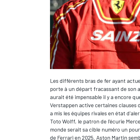
WRC
Les différents bras de fer ayant actu
porte à un départ fracassant de son a
aurait été impensable il y a encore que
Verstappen active certaines clauses de
WEC
a mis les équipes rivales en état d'aler
Toto Wolff, le patron de l'écurie
Merc
monde serait sa cible numéro un pou
de
Ferrari
en 2025.
Aston Martin
sembl