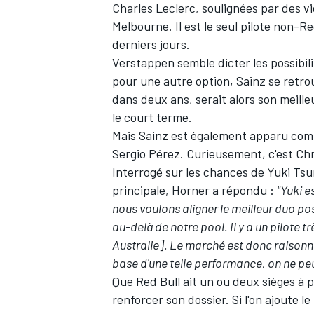
Charles Leclerc
, soulignées par des v
Melbourne. Il est le seul pilote non-
derniers jours.
Verstappen semble dicter les possibil
pour une autre option, Sainz se retro
dans deux ans, serait alors son meille
le court terme.
Mais Sainz est également apparu comm
Sergio Pérez
. Curieusement, c'est Chr
Interrogé sur les chances de
Yuki Ts
principale, Horner a répondu :
"Yuki e
nous voulons aligner le meilleur duo pos
au-delà de notre pool. Il y a un pilote 
Australie]. Le marché est donc raisonn
base d'une telle performance, on ne peu
Que Red Bull ait un ou deux sièges à p
renforcer son dossier. Si l'on ajoute 