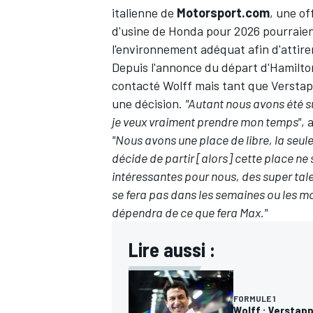
italienne de
Motorsport.com
, une o
d'usine de Honda pour 2026 pourraien
l'environnement adéquat afin d'attirer
Depuis l'annonce du départ d'Hamilton
contacté Wolff mais tant que Verstap
une décision.
"Autant nous avons été s
je veux vraiment prendre mon temps"
, 
"Nous avons une place de libre, la seul
décide de partir [alors] cette place ne 
intéressantes pour nous, des super tale
se fera pas dans les semaines ou les moi
dépendra de ce que fera Max."
Lire aussi :
FORMULE 1
Wolff : Verstapp