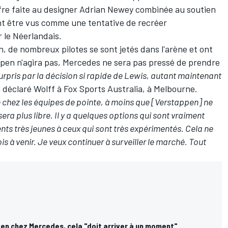
ffre faite au designer Adrian Newey combinée au soutien
t être vus comme une tentative de recréer
 le Néerlandais.
, de nombreux pilotes se sont jetés dans l'arène et ont
pen n'agira pas, Mercedes ne sera pas pressé de prendre
urpris par la décision si rapide de Lewis, autant maintenant
a déclaré Wolff à Fox Sports Australia, à Melbourne.
e chez les équipes de pointe, à moins que [Verstappen] ne
sera plus libre.
Il y a quelques options qui sont vraiment
nts très jeunes à ceux qui sont très expérimentés. Cela ne
s à venir. Je veux continuer à surveiller le marché. Tout
en chez Mercedes, cela "doit arriver à un moment"