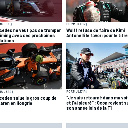
ULE 1
1 j
FORMULE 1
2 j
cedes ne veut pas se tromper
Wolff refuse de faire de Kimi
timing avec ses prochaines
Antonelli le favori pour le titre
lutions
FORMULE 1
4 j
ULE 1
4 j
"Je suis retourné dans ma voi
cedes salue le gros coup de
et j'ai pleuré" : Ocon revient s
aren en Hongrie
son année loin de la F1