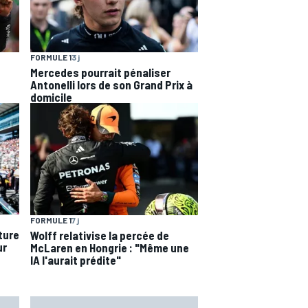
FORMULE 1
3 j
Mercedes pourrait pénaliser
Antonelli lors de son Grand Prix à
domicile
FORMULE 1
7 j
ture
Wolff relativise la percée de
ur
McLaren en Hongrie : "Même une
IA l'aurait prédite"