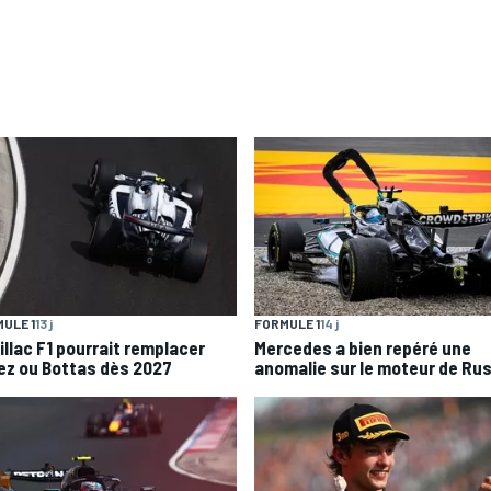
ULE 1
13 j
FORMULE 1
14 j
illac F1 pourrait remplacer
Mercedes a bien repéré une
ez ou Bottas dès 2027
anomalie sur le moteur de Rus