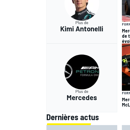
Plus de
FORM
Kimi Antonelli
Mer
de 
évo
Plus de
FORM
Mercedes
Mer
McL
Dernières actus