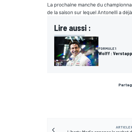
La prochaine manche du championnat F
de la saison sur lequel Antonelli a déj
Lire aussi :
FORMULE 1
Wolff : Verstapp
Partag
ARTICLE
Liberty Media annonce le rachat