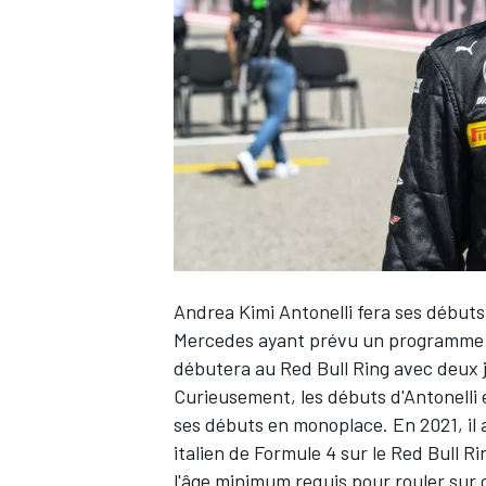
WRC
Andrea Kimi Antonelli
fera ses débuts 
Mercedes
ayant prévu un programme d'
débutera au
Red Bull
Ring avec deux j
WEC
Curieusement, les débuts d'Antonelli 
ses débuts en monoplace. En 2021, il
italien de Formule 4 sur le Red Bull R
l'âge minimum requis pour rouler sur c