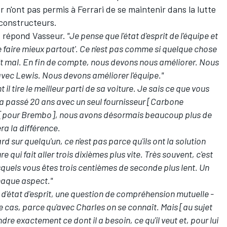
r n'ont pas permis à Ferrari de se maintenir dans la lutte
constructeurs
.
, répond Vasseur.
"Je pense que l'état d'esprit de l'équipe et
de faire mieux partout'. Ce n'est pas comme si quelque chose
llait mal. En fin de compte, nous devons nous améliorer. Nous
vec Lewis. Nous devons améliorer l'équipe."
 il tire le meilleur parti de sa voiture. Je sais ce que vous
il a passé 20 ans avec un seul fournisseur [Carbone
son [pour Brembo], nous avons désormais beaucoup plus de
ra la différence.
d sur quelqu'un, ce n'est pas parce qu'ils ont la solution
re qui fait aller trois dixièmes plus vite. Très souvent, c'est
quels vous êtes trois centièmes de seconde plus lent. Un
haque aspect."
 d'état d'esprit, une question de compréhension mutuelle -
e cas, parce qu'avec Charles on se connaît. Mais [au sujet
dre exactement ce dont il a besoin, ce qu'il veut et, pour lui