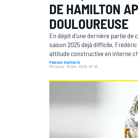
DE HAMILTON AP
DOULOUREUSE
En dépit d'une dernière partie de
saison 2025 déjà difficile, Frédér
MOTOGP
attitude constructive en interne ch
Fabien Gaillard
Mis à jour:
19 déc. 2025, 07:43