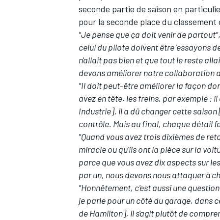
seconde partie de saison en particulie
pour la seconde place du
classement 
"Je pense que ça doit venir de partout"
celui du pilote doivent être 'essayons 
n'allait pas bien et que tout le reste a
devons améliorer notre collaboration a
"Il doit peut-être améliorer la façon dont
avez en tête, les freins, par exemple : 
Industrie], il a dû changer cette sai
contrôle. Mais au final, chaque détail fe
"Quand vous avez trois dixièmes de retar
miracle ou qu'ils ont la pièce sur la voitu
parce que vous avez dix aspects sur les
par un, nous devons nous attaquer à c
"Honnêtement, c'est aussi une question
je parle pour un côté du garage, dans c
de Hamilton], il s'agit plutôt de compren