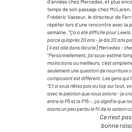
d'années chez
Mercedes
, et plus en
temps de son passage chez
McLaren
,
Frédéric Vasseur, le directeur de Ferrar
répéter lors d'une rencontre avec la p
semaine.
"Ça a été difficile pour Lewis
parce qu'après 20 ans - je dis 20 ans 
[il est allé dans l'écurie] Mercedes - 
"Personnellement, j'ai sous-estimé l'a
moins bons ou meilleurs, c'est simplem
seulement une question de nourriture o
composant est différent. Les gens qui l
"Et si vous n'êtes pas au top sur tout, 
avec le peloton que nous avions - je cro
entre la P5 et la P15 -, ça signifie que
avons un peu perdu le fil de la saison 
Ce n'est pas
bonne raison