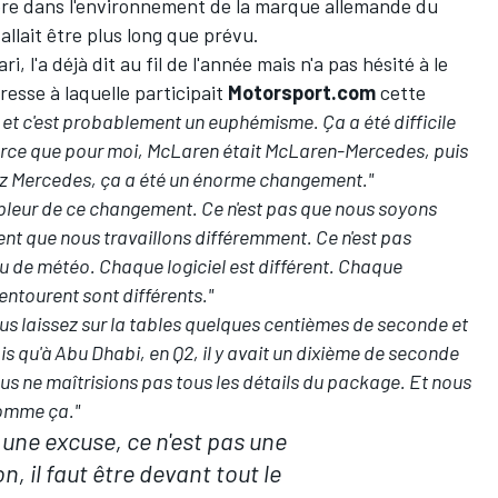
core dans l'environnement de la marque allemande du
 allait être plus long que prévu.
i, l'a déjà dit au fil de l'année mais n'a pas hésité à le
resse à laquelle participait
Motorsport.com
cette
, et c'est probablement un euphémisme. Ça a été difficile
parce que pour moi, McLaren était McLaren-Mercedes, puis
chez Mercedes, ça a été un énorme changement."
mpleur de ce changement. Ce n'est pas que nous soyons
ent que nous travaillons différemment. Ce n'est pas
u de météo. Chaque logiciel est différent. Chaque
'entourent sont différents."
vous laissez sur la tables quelques centièmes de seconde et
is qu'à Abu Dhabi, en Q2, il y avait un dixième de seconde
 nous ne maîtrisions pas tous les détails du package. Et nous
comme ça."
 une excuse, ce n'est pas une
, il faut être devant tout le