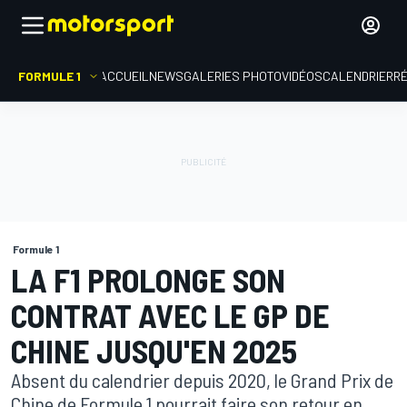
FORMULE 1
ACCUEIL
NEWS
GALERIES PHOTO
VIDÉOS
CALENDRIER
R
Formule 1
LA F1 PROLONGE SON
CONTRAT AVEC LE GP DE
CHINE JUSQU'EN 2025
Absent du calendrier depuis 2020, le Grand Prix de
Chine de Formule 1 pourrait faire son retour en